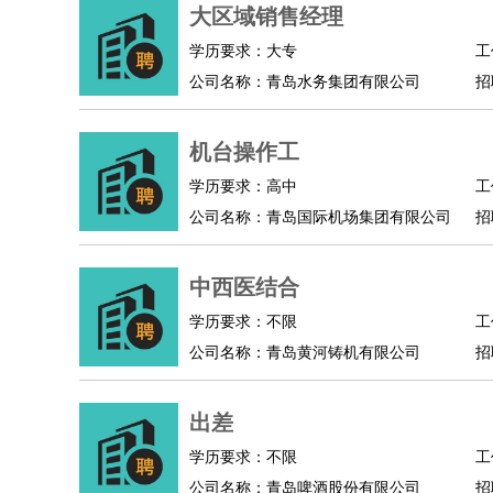
物业管理
：
物业维修
物业管理
物业招商
物业经理
大区域销售经理
淘宝/网店
：
淘宝客服
淘宝美工
淘宝店长
淘宝推广
淘宝装
学历要求：大专
工
财务/会计
：
会计
财务
出纳
审计
税务
财务分析
成本管理
公司名称：青岛水务集团有限公司
招
教育/培训
：
教师
家教
幼教
教学管理
学术研究
培训策划
银行/证券
：
理财顾问
证券分析
银行柜员
拍卖师
操盘手
银
机台操作工
律师/法务
：
律师
律师助理
法务专员
专利顾问
合同管理
学历要求：高中
工
广告/咨询
：
文案
广告制作
咨询顾问
创意总监
广告策划
会
公司名称：青岛国际机场集团有限公司
招
美术/设计
：
服装设计
平面设计
美编
家具设计
美术老师
室
编辑/出版
：
编辑
记者
出版
发行
专栏作家
排版设计
中西医结合
翻译/语言
：
英语翻译
日语翻译
俄语翻译
韩语翻译
法语翻
学历要求：不限
工
医疗/药剂
：
医生
护士
药剂师
理疗师
导医
营养师
心理医
公司名称：青岛黄河铸机有限公司
招
运动/健身
：
健身教练
瑜伽教练
舞蹈老师
游泳教练
台球教
环境保护
：
污水处理
环保检测
环境管理
环境绿化
水质检
出差
政府公务
：
学历要求：不限
工
房地产
：
房产销售
置业顾问
房产客服
房产策划
房产店
公司名称：青岛啤酒股份有限公司
招
建筑/装修
：
土木工程
工程监理
造价师
安全专员
项目管理