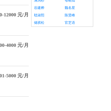
满润杉
母晓仙
谷建桦
魏名星
-12000 元/月
嵇淑熙
陈贤峰
储祺松
官芝语
0-4000 元/月
1-5000 元/月