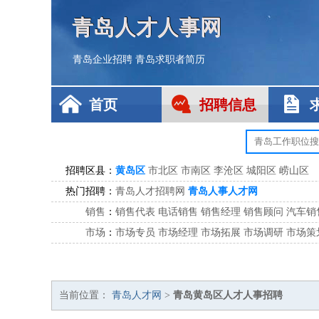
青岛人才人事网
青岛企业招聘
青岛求职者简历
首页
招聘信息
招聘区县：
黄岛区
市北区
市南区
李沧区
城阳区
崂山区
热门招聘：
青岛人才招聘网
青岛人事人才网
销售
：
销售代表
电话销售
销售经理
销售顾问
汽车销
市场
：
市场专员
市场经理
市场拓展
市场调研
市场策
客服
：
客服专员
电话客服
客服经理
售后服务
客户关
公关
：
公关员
公关经理
媒介专员
媒介经理
会展专员
技工/工人
：
普工
电工
木工
钳工
焊工
钣金工
锅炉工
油漆
当前位置：
青岛人才网
>
青岛黄岛区人才人事招聘
生产/研发
：
质量管理
生产组长
车间主任
工艺设计
生产总