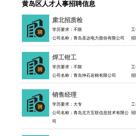
黄岛区人才人事招聘信息
机械/仪表
：
机械工程
仪器仪表
机电
版图设计
司机
：
商务司机
客车司机
货车司机
出租车司机
班车
肃北招质检
物流/仓储
：
快递员
仓库管理
搬运工
物流专员
物流经理
调
学历要求：不限
工
贸易/采购
：
外贸专员
外贸经理
采购员
采购经理
商务专员
公司名称：青岛圣达电力股份有限公司
招
保险/理赔
：
保险推销
保险顾问
核保理赔
保险经纪人
保险
餐饮类
：
厨师
服务员
传菜员
面点师
洗碗工
后厨
杂工
焊工钳工
酒店/旅游
：
酒店前台
酒店服务员
行李员
大堂经理
酒店管
学历要求：不限
工
超市/销售
：
促销导购
营业员
收银员
理货员
食品加工
品类
公司名称：青岛坤石岩棉有限公司
招
美容/美发
：
发型师
美容师
化妆师
美甲师
美发助理
洗头工
保健/按摩
：
按摩师
针灸推拿
足疗师
搓澡工
盲人按摩
销售经理
娱乐/影视
：
礼仪
调酒师
摄影师
主持人
配音员
后期制作
技术开发
：
程序员
网页设计
技术专员
软件工程师
测试工
学历要求：大专
工
产品管理
：
产品经理
公司名称：青岛北方互联信息技术有限公
产品运营
产品助理
项目经理
高级产
招
司
电子/电气
：
无线电
电路工程
自动化
电子维修
产品工艺
家政/安保
：
保洁
保姆
保安
月嫂
钟点工
洗衣工
护工
育婴