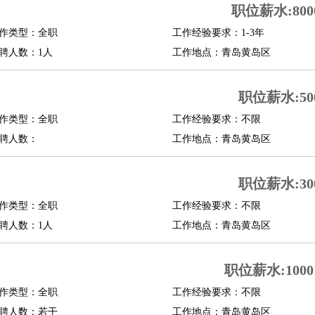
职位薪水:8000
修
淘宝策划
淘宝模特
作类型：全职
工作经验要求：1-3年
聘人数：1人
工作地点：青岛黄岛区
课程顾问
行经理
信贷管理
职位薪水:500
作类型：全职
工作经验要求：不限
展策划
婚礼策划
媒介策划
咨询经理
客户主管
摄影师
聘人数：
工作地点：青岛黄岛区
内设计
包装设计
动画设计
珠宝设计
店面设计
UI设计
职位薪水:300
译
德语翻译
小语种
作类型：全职
工作经验要求：不限
生
中医
聘人数：1人
工作地点：青岛黄岛区
练
高尔夫助理
体育解说员
体育记者
足球教练
测员
职位薪水:10001
作类型：全职
工作经验要求：不限
员
房产中介
房产内勤
房产评估师
聘人数：若干
工作地点：青岛黄岛区
园林设计
测绘员
建筑工
装修工