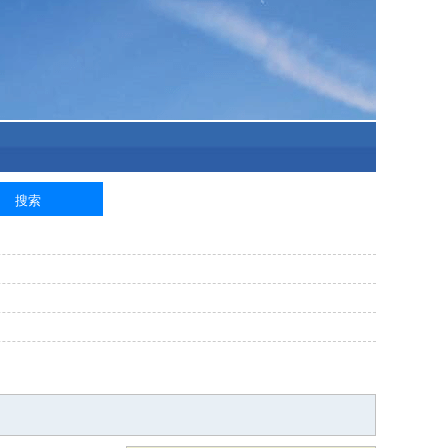
泥工
钢筋工
纺织工
管道工
样衣工
装卸工