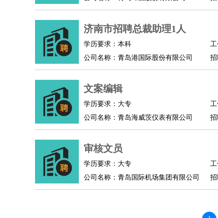
人事/行政
：
文员
前台
秘书
人事专员
人事经理
行政助理
高级管理
：
总监
济南市招聘总裁助理1人
总裁助理
副总裁
总经理
合伙人
CEO
CT
农林牧渔
：
养殖人员
饲养业务
农艺师
畜牧师
饲料研发
学历要求：本科
工
好玩职业
：
酒店试睡员
美食品尝师
旅游体验师
职业拥抱
公司名称：青岛港国际股份有限公司
招
文案编辑
学历要求：大专
工
公司名称：青岛海威茨仪表有限公司
招
审核文员
学历要求：大专
工
公司名称：青岛国际机场集团有限公司
招