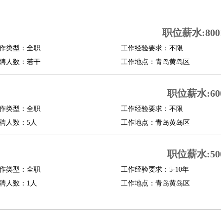
司机
驾校教练
带车司机
地铁司机
高铁司机
小车司机
快车司机
专车司机
职位薪水:8001
度员
作类型：全职
工作经验要求：不限
报关员
买手
聘人数：若干
工作地点：青岛黄岛区
精算师
契约管理
保险内勤
学徒
咖啡师
茶艺师
迎宾
职位薪水:600
理
酒店管家
导游
旅游顾问
签证专员
订票员
试睡师
作类型：全职
工作经验要求：不限
管理
店长
聘人数：5人
工作地点：青岛黄岛区
美体师
美容顾问
美容助理
美容店长
宠物美容
职位薪水:500
场务
群众演员
音效师
灯光师
编剧
主播
程师
运维工程师
技术支持
硬件工程师
系统工程师
通信工程师
数据工程
作类型：全职
工作经验要求：5-10年
品经理
聘人数：1人
产品实习生
SEO
工作地点：青岛黄岛区
师
送水工
家庭管家