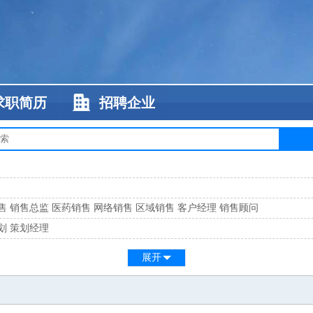
求职简历
招聘企业
售
销售总监
医药销售
网络销售
区域销售
客户经理
销售顾问
划
策划经理
系
客服总监
展开
工
缝纫工
维修工
水暖工
车工
叉车工
手机维修
电梯工
操作工
包装工
水
监
高级工程师