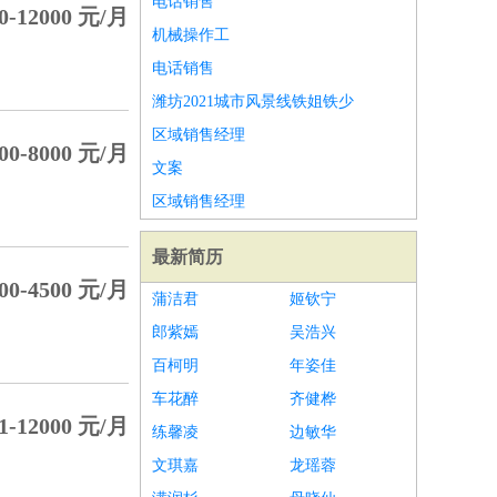
电话销售
-12000 元/月
机械操作工
电话销售
潍坊2021城市风景线铁姐铁少
区域销售经理
0-8000 元/月
文案
区域销售经理
最新简历
0-4500 元/月
蒲洁君
姬钦宁
郎紫嫣
吴浩兴
百柯明
年姿佳
车花醉
齐健桦
-12000 元/月
练馨凌
边敏华
文琪嘉
龙瑶蓉