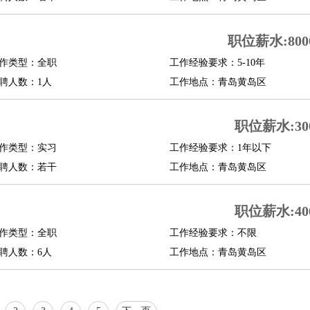
行政主管
招聘专员
招聘经理
猎头顾问
培训专员
O
CFO
CPO
职位薪水:8000
作类型：全职
工作经验要求：5-10年
师
酒店试睡员
狗粮试吃员
手模
陪跑族
网购砍价师
色彩搭配师
品酒师
聘人数：1人
工作地点：青岛黄岛区
职位薪水:300
作类型：实习
工作经验要求：1年以下
聘人数：若干
工作地点：青岛黄岛区
职位薪水:400
作类型：全职
工作经验要求：不限
聘人数：6人
工作地点：青岛黄岛区