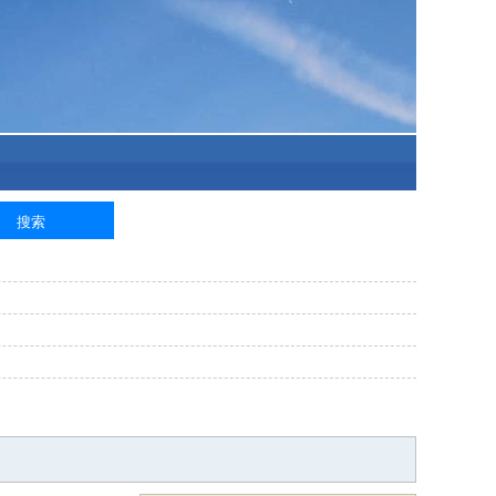
泥工
钢筋工
纺织工
管道工
样衣工
装卸工