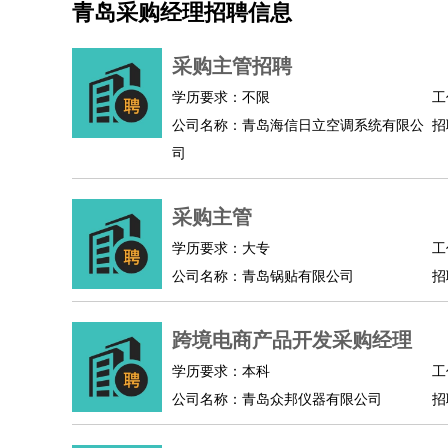
青岛采购经理招聘信息
机械/仪表
：
机械工程
仪器仪表
机电
版图设计
司机
：
商务司机
客车司机
货车司机
出租车司机
班车
采购主管招聘
物流/仓储
：
快递员
仓库管理
搬运工
物流专员
物流经理
调
学历要求：不限
工
贸易/采购
：
外贸专员
外贸经理
采购员
采购经理
商务专员
公司名称：青岛海信日立空调系统有限公
招
保险/理赔
：
保险推销
保险顾问
核保理赔
保险经纪人
保险
司
餐饮类
：
厨师
服务员
传菜员
面点师
洗碗工
后厨
杂工
酒店/旅游
：
酒店前台
酒店服务员
行李员
大堂经理
酒店管
采购主管
超市/销售
：
促销导购
营业员
收银员
理货员
食品加工
品类
学历要求：大专
工
美容/美发
：
发型师
美容师
化妆师
美甲师
美发助理
洗头工
公司名称：青岛锅贴有限公司
招
保健/按摩
：
按摩师
针灸推拿
足疗师
搓澡工
盲人按摩
娱乐/影视
：
礼仪
调酒师
摄影师
主持人
配音员
后期制作
跨境电商产品开发采购经理
技术开发
：
程序员
网页设计
技术专员
软件工程师
测试工
产品管理
：
产品经理
学历要求：本科
产品运营
产品助理
项目经理
高级产
工
公司名称：青岛众邦仪器有限公司
招
电子/电气
：
无线电
电路工程
自动化
电子维修
产品工艺
家政/安保
：
保洁
保姆
保安
月嫂
钟点工
洗衣工
护工
育婴