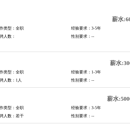
司机
驾校教练
带车司机
地铁司机
高铁司机
小车司机
快车司机
专车司机
薪水:6
度员
作类型：全职
经验要求：3-5年
报关员
买手
聘人数：
性别要求：--
精算师
契约管理
保险内勤
学徒
咖啡师
茶艺师
迎宾
理
酒店管家
导游
旅游顾问
签证专员
订票员
试睡师
薪水:30
管理
店长
作类型：全职
经验要求：1-3年
美体师
美容顾问
美容助理
美容店长
宠物美容
聘人数：1人
性别要求：--
场务
群众演员
音效师
灯光师
编剧
主播
薪水:500
程师
运维工程师
技术支持
硬件工程师
系统工程师
通信工程师
数据工程
品经理
作类型：全职
产品实习生
SEO
经验要求：3-5年
聘人数：若干
性别要求：--
师
送水工
家庭管家