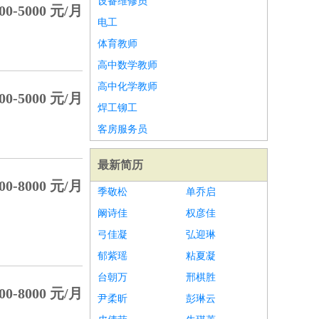
设备维修员
00-5000 元/月
电工
体育教师
高中数学教师
高中化学教师
00-5000 元/月
焊工铆工
客房服务员
最新简历
00-8000 元/月
季敬松
单乔启
阚诗佳
权彦佳
弓佳凝
弘迎琳
郁紫瑶
粘夏凝
台朝万
邢棋胜
00-8000 元/月
尹柔昕
彭琳云