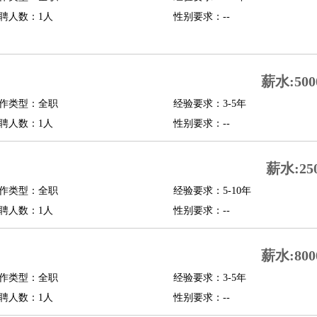
聘人数：1人
性别要求：--
行政主管
招聘专员
招聘经理
猎头顾问
培训专员
O
CFO
CPO
薪水:500
师
酒店试睡员
狗粮试吃员
手模
陪跑族
网购砍价师
色彩搭配师
品酒师
作类型：全职
经验要求：3-5年
聘人数：1人
性别要求：--
薪水:25
作类型：全职
经验要求：5-10年
聘人数：1人
性别要求：--
薪水:800
作类型：全职
经验要求：3-5年
聘人数：1人
性别要求：--