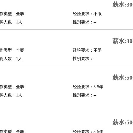
薪水:30
修
淘宝策划
淘宝模特
作类型：全职
经验要求：不限
聘人数：1人
性别要求：--
课程顾问
行经理
信贷管理
薪水:30
作类型：全职
经验要求：不限
展策划
婚礼策划
媒介策划
咨询经理
客户主管
摄影师
聘人数：1人
性别要求：--
内设计
包装设计
动画设计
珠宝设计
店面设计
UI设计
薪水:50
译
德语翻译
小语种
作类型：全职
经验要求：3-5年
生
中医
聘人数：1人
性别要求：--
练
高尔夫助理
体育解说员
体育记者
足球教练
测员
薪水:50
员
房产中介
房产内勤
房产评估师
作类型：全职
经验要求：3-5年
园林设计
测绘员
建筑工
装修工