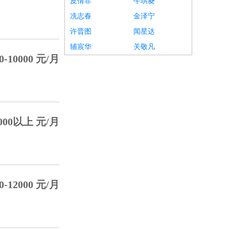
皮倩菲
牛琪菱
冼志春
金泽宁
许晋图
闻星达
辅宸华
关敬凡
0-10000 元/月
000以上 元/月
0-12000 元/月