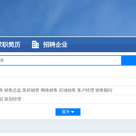
求职简历
招聘企业
售
销售总监
医药销售
网络销售
区域销售
客户经理
销售顾问
划
策划经理
系
客服总监
展开
工
缝纫工
维修工
水暖工
车工
叉车工
手机维修
电梯工
操作工
包装工
水
监
高级工程师