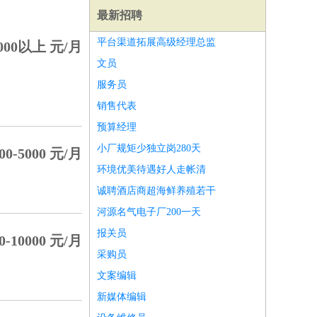
最新招聘
平台渠道拓展高级经理总监
000以上 元/月
文员
服务员
销售代表
预算经理
小厂规矩少独立岗280天
00-5000 元/月
环境优美待遇好人走帐清
诚聘酒店商超海鲜养殖若干
河源名气电子厂200一天
报关员
0-10000 元/月
师
前端工程师
APP开发
算法工程师
采购员
文案编辑
新媒体编辑