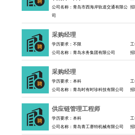
公司名称：青岛市西海岸轨道交通有限公
招
人事/行政
：
文员
前台
秘书
人事专员
人事经理
行政助理
司
高级管理
：
总监
总裁助理
副总裁
总经理
合伙人
CEO
CT
农林牧渔
：
养殖人员
饲养业务
农艺师
畜牧师
饲料研发
采购经理
好玩职业
：
酒店试睡员
美食品尝师
旅游体验师
职业拥抱
学历要求：不限
工
公司名称：青岛水务集团有限公司
招
采购经理
学历要求：本科
工
公司名称：青岛时有时珍科技有限公司
招
供应链管理工程师
学历要求：本科
工
公司名称：青岛青工赛特机械有限公司
招