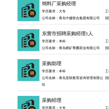
物业管理
：
物业维修
物业管理
物业招商
物业经理
饲料厂采购经理
淘宝/网店
：
淘宝客服
淘宝美工
淘宝店长
淘宝推广
淘宝装
学历要求：大专
工
财务/会计
：
会计
财务
出纳
审计
税务
财务分析
成本管理
公司名称：青岛中建联合集团有限公司
招
教育/培训
：
教师
家教
幼教
教学管理
学术研究
培训策划
银行/证券
：
理财顾问
证券分析
银行柜员
拍卖师
操盘手
银
东营市招聘采购经理1人
律师/法务
：
律师
律师助理
法务专员
专利顾问
合同管理
学历要求：本科
工
广告/咨询
：
文案
广告制作
咨询顾问
创意总监
广告策划
会
公司名称：青岛崂矿尊圃茶业有限公司
招
美术/设计
：
服装设计
平面设计
美编
家具设计
美术老师
室
编辑/出版
：
编辑
记者
出版
发行
专栏作家
排版设计
采购助理
翻译/语言
：
英语翻译
日语翻译
俄语翻译
韩语翻译
法语翻
学历要求：本科
工
医疗/药剂
：
医生
护士
药剂师
理疗师
导医
营养师
心理医
公司名称：青岛亚联教育咨询管理有限公
招
运动/健身
：
健身教练
瑜伽教练
舞蹈老师
游泳教练
台球教
司
环境保护
：
污水处理
环保检测
环境管理
环境绿化
水质检
政府公务
：
采购经理
房地产
：
房产销售
置业顾问
房产客服
房产策划
房产店
学历要求：大专
工
建筑/装修
：
土木工程
工程监理
造价师
安全专员
项目管理