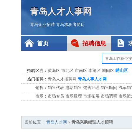
青岛人才人事网
青岛企业招聘
青岛求职者简历
首页
招聘信息
招聘区县：
黄岛区
市北区
市南区
李沧区
城阳区
崂山区
热门招聘：
青岛人才招聘网
青岛人事人才网
销售
：
销售代表
电话销售
销售经理
销售顾问
汽车销
市场
：
市场专员
市场经理
市场拓展
市场调研
市场策
客服
：
客服专员
电话客服
客服经理
售后服务
客户关
公关
：
公关员
公关经理
媒介专员
媒介经理
会展专员
技工/工人
：
普工
电工
木工
钳工
焊工
钣金工
锅炉工
油漆
当前位置：
青岛人才网
>
青岛采购经理人才招聘
生产/研发
：
质量管理
生产组长
车间主任
工艺设计
生产总