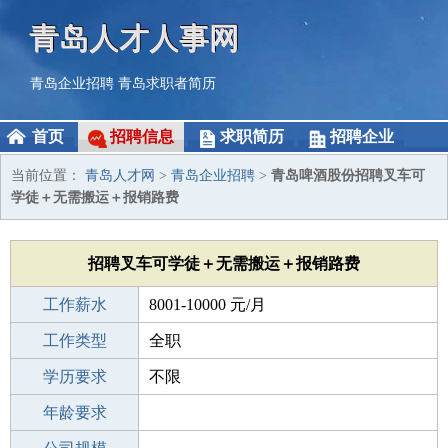
青岛人才人事网
青岛企业招聘
青岛求职者简历
首页
招聘信息
求职简历
招聘企业
当前位置：
青岛人才网
>
青岛企业招聘
>
青岛啤酒股份招聘叉车可
学徒＋无需搬运＋报销路费
招聘叉车可学徒＋无需搬运＋报销路费
工作薪水
8001-10000 元/月
招聘人数
工作类型
若干
全职
性别要求
学历要求
-
不限
工作经验
年龄要求
不限