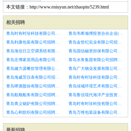
本文链接：http://www.eniuyun.net/zhaopin/5239.html
相关招聘
青岛时有时珍科技有限公司招聘直接上岗＋无需搬运＋叉车学徒
青岛韦希瀚博投资合伙企业(有限合伙)招聘学徒
青岛利康包装有限公司招聘叉车可学徒＋无需搬运＋报销路费
青岛金世纪实业有限公司招聘货车修理工及学徒
青岛海信日立空调系统有限公司招聘招二保焊师傅学徒四百一天
青岛国信融资担保有限公司招聘冷库安装学徒
青岛念博家居用品有限公司招聘电脑维修带薪学徒
青岛水务集团有限公司招聘维保学徒
青岛健力源餐饮管理有限公司招聘叉车学徒＋有师傅带＋免费办证
青岛广大物业发展有限公司招聘江门新会睦州艺术漆学徒工
青岛海威茨仪表有限公司招聘工地学徒
青岛时有时珍科技有限公司招聘厂区面试＋当天入职＋叉车可学徒
青岛啤酒股份有限公司招聘生产管理人员。另招学徒。
青岛绿城环境艺术有限公司招聘不开车8000送货
青岛航顺船务有限公司招聘厂区面试＋当天入职＋叉车可学徒
青岛鲁信现代海洋产业投资基金(有限合伙)招聘厂区面试＋当天入职＋叉车可学徒
青岛青义锅炉有限公司招聘叉车可学徒＋无需搬运＋报销路费
青岛时有时珍科技有限公司招聘上瓷中工学徒
青岛心和纺织有限公司招聘学徒
青岛万维包装设备有限公司招聘学徒工
最新招聘