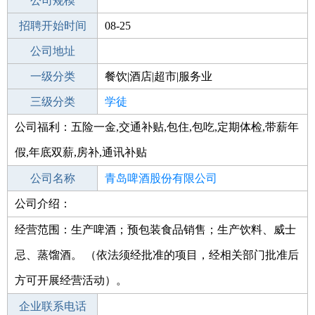
工作地点
公司规模
青岛黄岛区
招聘开始时间
公司电话
08-25
招聘结束时间
公司地址
2021-09-25
一级分类
餐饮|酒店|超市|服务业
二级分类
三级分类
餐饮
学徒
公司福利：五险一金,交通补贴,包住,包吃,定期体检,带薪年
其他行业
咨询|法律|教育科研|翻译
假,年底双薪,房补,通讯补贴
公司名称
青岛啤酒股份有限公司
公司介绍：
公司类型
股份有限公司(台港澳与境内合资、上
市)
经营范围：生产啤酒；预包装食品销售；生产饮料、威士
忌、蒸馏酒。 （依法须经批准的项目，经相关部门批准后
方可开展经营活动）。
企业联系电话