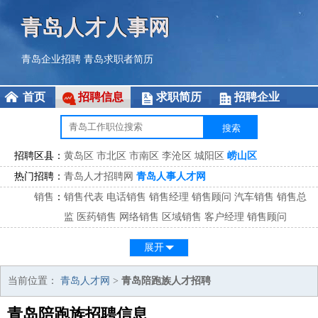
青岛人才人事网
青岛企业招聘
青岛求职者简历
首页
招聘信息
求职简历
招聘企业
招聘区县：
黄岛区
市北区
市南区
李沧区
城阳区
崂山区
热门招聘：
青岛人才招聘网
青岛人事人才网
销售
：
销售代表
电话销售
销售经理
销售顾问
汽车销售
销售总
监
医药销售
网络销售
区域销售
客户经理
销售顾问
市场
：
市场专员
市场经理
市场拓展
市场调研
市场策划
策划经
展开
理
客服
：
客服专员
电话客服
客服经理
售后服务
客户关系
客服总
当前位置：
青岛人才网
>
青岛陪跑族人才招聘
监
青岛陪跑族招聘信息