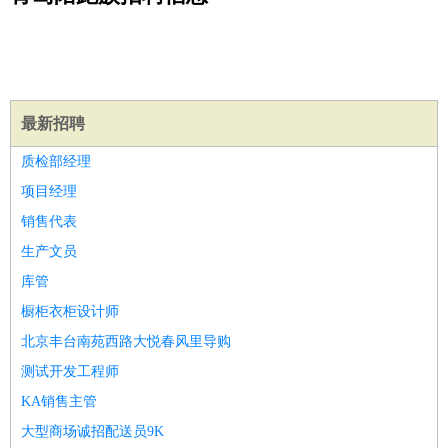
公关
：
公关员
公关经理
媒介专员
媒介经理
会展专员
技工/工人
：
普工
电工
木工
钳工
焊工
钣金工
锅炉工
油漆工
缝纫工
维修工
水暖工
车工
叉车工
手机维修
电梯工
操作工
包
装工
水泥工
钢筋工
纺织工
管道工
样衣工
装卸工
生产/研发
：
质量管理
生产组长
车间主任
工艺设计
生产总监
高级工
最新招聘
程师
质检部经理
机械/仪表
：
机械工程
仪器仪表
机电
版图设计
项目经理
司机
：
商务司机
客车司机
货车司机
出租车司机
班车司机
驾校
销售代表
教练
带车司机
地铁司机
高铁司机
小车司机
快车司机
专
生产文员
车司机
库管
物流/仓储
：
快递员
仓库管理
搬运工
物流专员
物流经理
调度员
橱柜衣柜设计师
贸易/采购
：
外贸专员
外贸经理
采购员
采购经理
商务专员
报关员
买
北京丰台南苑西路大悦春风里导购
手
保险/理赔
测试开发工程师
：
保险推销
保险顾问
核保理赔
保险经纪人
保险精算师
契
约管理
保险内勤
KA销售主管
餐饮类
：
厨师
服务员
传菜员
面点师
洗碗工
后厨
杂工
学徒
咖啡
大型商场诚招配送员9K