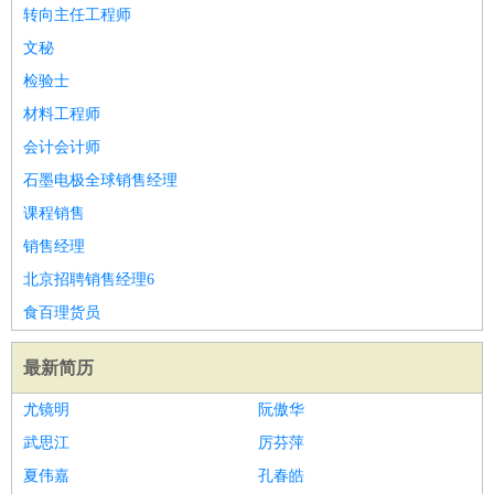
师
茶艺师
迎宾
转向主任工程师
酒店/旅游
：
酒店前台
酒店服务员
行李员
大堂经理
酒店管理
酒店管
文秘
家
导游
旅游顾问
签证专员
订票员
试睡师
检验士
超市/销售
：
促销导购
营业员
收银员
理货员
食品加工
品类管理
店长
材料工程师
美容/美发
：
发型师
美容师
化妆师
美甲师
美发助理
洗头工
美体师
会计会计师
美容顾问
美容助理
美容店长
宠物美容
石墨电极全球销售经理
保健/按摩
：
按摩师
针灸推拿
足疗师
搓澡工
盲人按摩
课程销售
娱乐/影视
：
礼仪
调酒师
摄影师
主持人
配音员
后期制作
场务
群众
销售经理
演员
音效师
灯光师
编剧
主播
北京招聘销售经理6
技术开发
：
程序员
网页设计
技术专员
软件工程师
测试工程师
运维
食百理货员
工程师
技术支持
硬件工程师
系统工程师
通信工程师
数
据工程师
前端工程师
APP开发
算法工程师
最新简历
产品管理
：
产品经理
产品运营
产品助理
项目经理
高级产品经理
产
尤镜明
阮傲华
品实习生
SEO
武思江
厉芬萍
电子/电气
：
无线电
电路工程
自动化
电子维修
产品工艺
夏伟嘉
孔春皓
家政/安保
：
保洁
保姆
保安
月嫂
钟点工
洗衣工
护工
育婴师
送水工