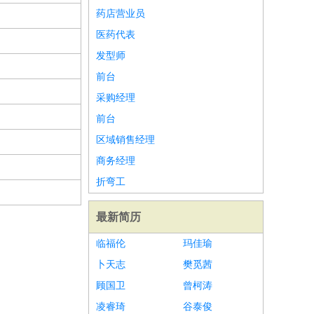
药店营业员
医药代表
发型师
前台
采购经理
前台
区域销售经理
商务经理
折弯工
最新简历
临福伦
玛佳瑜
卜天志
樊觅茜
顾国卫
曾柯涛
凌睿琦
谷泰俊