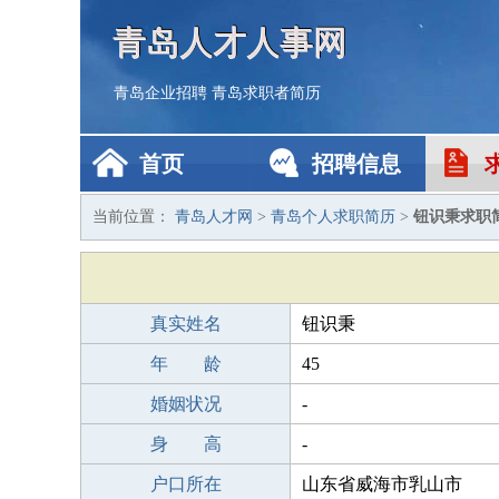
青岛人才人事网
青岛企业招聘
青岛求职者简历
首页
招聘信息
当前位置：
青岛人才网
>
青岛个人求职简历
>
钮识秉求职
真实姓名
钮识秉
年 龄
45
婚姻状况
-
身 高
-
户口所在
山东省威海市乳山市