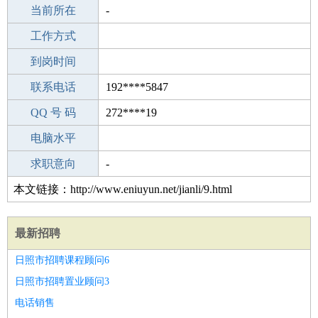
所学专业
当前所在
-
-
工作经验
工作方式
19
驾 照
到岗时间
无
期望月薪
联系电话
192****5847
手机号码
QQ 号 码
192****5847
272****19
微信号码
电脑水平
192****5847
外语水平
求职意向
-
本文链接：http://www.eniuyun.net/jianli/9.html
最新招聘
日照市招聘课程顾问6
日照市招聘置业顾问3
电话销售