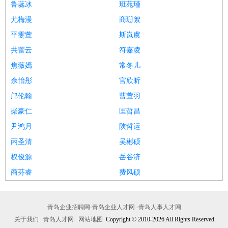
鲁蕊冰
班苑瑾
尤梅漫
商珊絮
平雯萱
斯岚虞
共蕾云
符嘉凌
焦薇嫣
常冬儿
佘怡彤
官欣昕
邝伦翰
曹萱羽
柴豪仁
匡哲昌
尹鸿月
陕哲运
丙圣清
吴彬硕
权俊源
岳谷济
商芬睿
费风硕
青岛企业招聘网-青岛企业人才网 -青岛人事人才网
关于我们
青岛人才网
网站地图
Copyright © 2010-2026 All Rights Reserved.