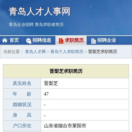
青岛人才人事网
青岛企业招聘
青岛求职者简历
首页
招聘信息
求职简历
招聘企业
当前位置：
青岛人才网
>
青岛个人求职简历
>
晋梨芝求职简历
晋梨芝求职简历
真实姓名
晋梨芝
性 别
年 龄
女
47
出生年月
婚姻状况
1979-04-05
-
学 历
身 高
本科
-
毕业学校
户口所在
本科
山东省烟台市莱阳市