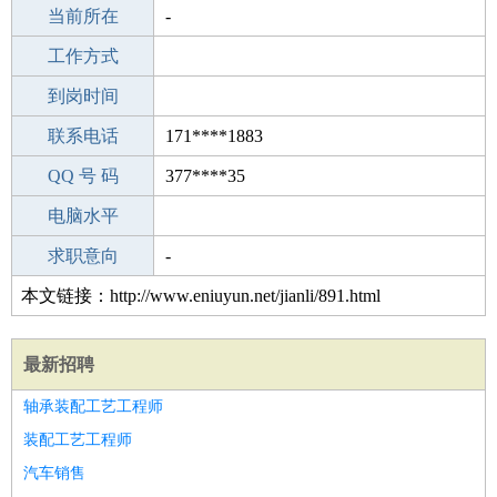
所学专业
当前所在
-
-
工作经验
工作方式
24
驾 照
到岗时间
A照
期望月薪
联系电话
171****1883
手机号码
QQ 号 码
171****1883
377****35
微信号码
电脑水平
171****1883
外语水平
求职意向
-
本文链接：http://www.eniuyun.net/jianli/891.html
最新招聘
轴承装配工艺工程师
装配工艺工程师
汽车销售