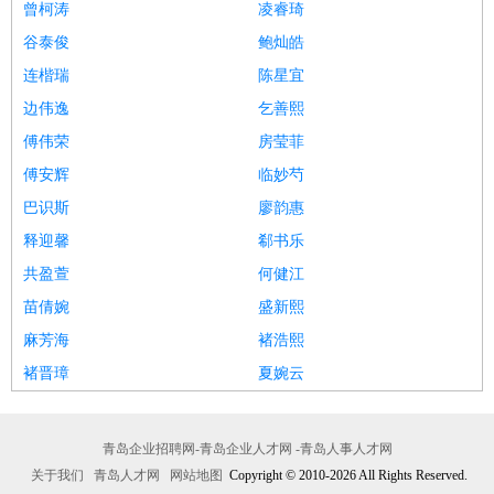
曾柯涛
凌睿琦
谷泰俊
鲍灿皓
连楷瑞
陈星宜
边伟逸
乞善熙
傅伟荣
房莹菲
傅安辉
临妙芍
巴识斯
廖韵惠
释迎馨
郗书乐
共盈萱
何健江
苗倩婉
盛新熙
麻芳海
褚浩熙
褚晋璋
夏婉云
青岛企业招聘网-青岛企业人才网 -青岛人事人才网
关于我们
青岛人才网
网站地图
Copyright © 2010-2026 All Rights Reserved.