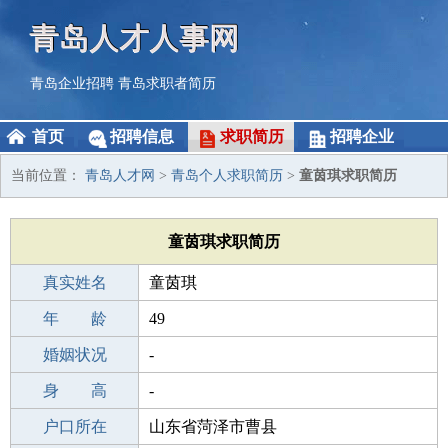
青岛人才人事网
青岛企业招聘
青岛求职者简历
首页
招聘信息
求职简历
招聘企业
当前位置：
青岛人才网
>
青岛个人求职简历
>
童茵琪求职简历
童茵琪求职简历
真实姓名
童茵琪
性 别
年 龄
女
49
出生年月
婚姻状况
1977-01-11
-
学 历
身 高
初中
-
毕业学校
户口所在
莆田新度初级中学
山东省菏泽市曹县