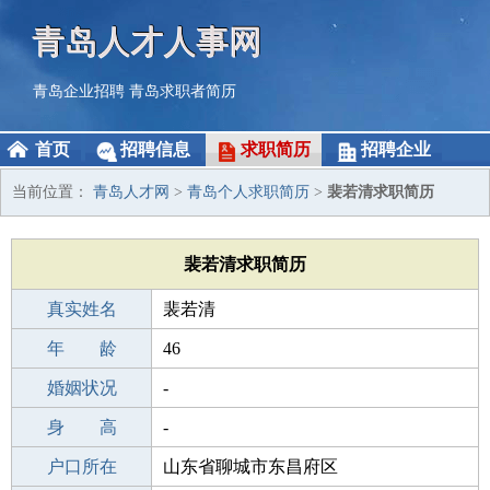
青岛人才人事网
青岛企业招聘
青岛求职者简历
首页
招聘信息
求职简历
招聘企业
当前位置：
青岛人才网
>
青岛个人求职简历
>
裴若清求职简历
裴若清求职简历
真实姓名
裴若清
性 别
年 龄
男
46
出生年月
婚姻状况
1980-12-16
-
学 历
身 高
职校/技校
-
毕业学校
户口所在
职校/技校
山东省聊城市东昌府区