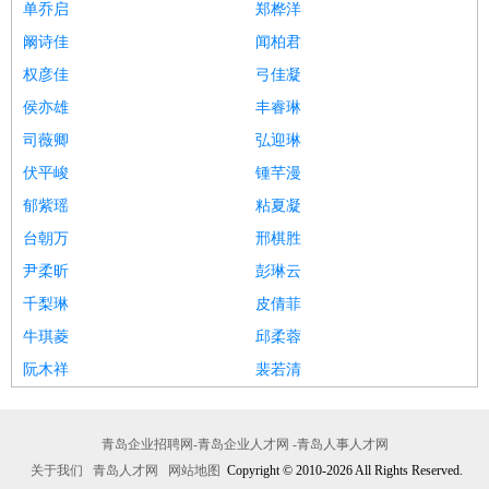
单乔启
郑桦洋
阚诗佳
闻柏君
权彦佳
弓佳凝
侯亦雄
丰睿琳
司薇卿
弘迎琳
伏平峻
锺芊漫
郁紫瑶
粘夏凝
台朝万
邢棋胜
尹柔昕
彭琳云
千梨琳
皮倩菲
牛琪菱
邱柔蓉
阮木祥
裴若清
青岛企业招聘网-青岛企业人才网 -青岛人事人才网
关于我们
青岛人才网
网站地图
Copyright © 2010-2026 All Rights Reserved.