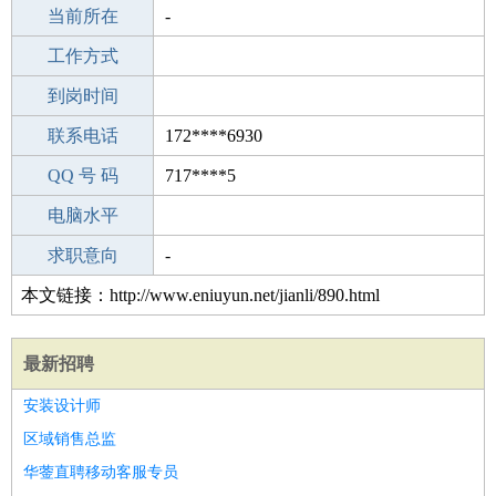
所学专业
当前所在
-
-
工作经验
工作方式
21
驾 照
到岗时间
A照
期望月薪
联系电话
172****6930
手机号码
QQ 号 码
172****6930
717****5
微信号码
电脑水平
172****6930
外语水平
求职意向
-
本文链接：http://www.eniuyun.net/jianli/890.html
最新招聘
安装设计师
区域销售总监
华蓥直聘移动客服专员