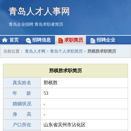
青岛人才人事网
青岛企业招聘
青岛求职者简历
首页
招聘信息
求职简历
招聘企业
当前位置：
青岛人才网
>
青岛个人求职简历
>
邢棋胜求职简历
邢棋胜求职简历
真实姓名
邢棋胜
性 别
年 龄
男
53
出生年月
婚姻状况
1973-08-12
-
学 历
身 高
高中
-
毕业学校
户口所在
高中
山东省滨州市沾化区