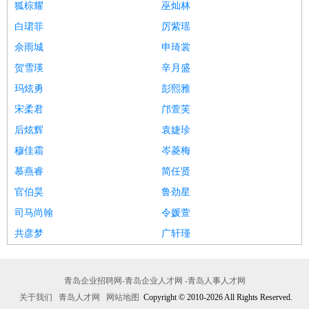
狐棕耀
巫灿林
白珺菲
厉紫瑶
佘雨城
申琦裳
贺雪瑛
辛月盛
玛炫勇
彭熙雅
宋柔君
邝萱芙
后炫辉
袁婕珍
穆佳霜
岑菱梅
慕燕睿
简任贤
官伯昊
鲁劲星
司马尚翰
令媛萱
共彦梦
广轩瑾
青岛企业招聘网-青岛企业人才网 -青岛人事人才网
关于我们
青岛人才网
网站地图
Copyright © 2010-2026 All Rights Reserved.