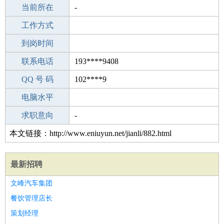
所学专业
当前所在
-
-
工作经验
工作方式
28
驾 照
到岗时间
C照
期望月薪
联系电话
193****9408
手机号码
QQ 号 码
193****9408
102****9
微信号码
电脑水平
193****9408
外语水平
求职意向
-
本文链接：http://www.eniuyun.net/jianli/882.html
最新招聘
文峰汽车集团
餐饮管理店长
策划经理