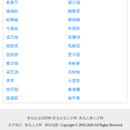
瓮善宁
诸江福
辅涵歆
杨敬里
欧桦峻
蔺南檀
弓晨佑
年瑶菲
戎万福
巫珊润
嵇星杰
巩晓花
贺岚煜
贾川震
晁古锦
央彬睿
花艺润
石钦锐
李早
士雯菲
侯月韶
秦海珊
路鼎凯
侯平果
青岛企业招聘网-青岛企业人才网 -青岛人事人才网
关于我们
青岛人才网
网站地图
Copyright © 2010-2026 All Rights Reserved.