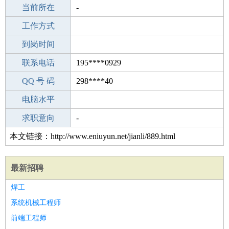
所学专业
当前所在
-
-
工作经验
工作方式
22
驾 照
到岗时间
A照
期望月薪
联系电话
195****0929
手机号码
QQ 号 码
195****0929
298****40
微信号码
电脑水平
195****0929
外语水平
求职意向
-
本文链接：http://www.eniuyun.net/jianli/889.html
最新招聘
焊工
系统机械工程师
前端工程师