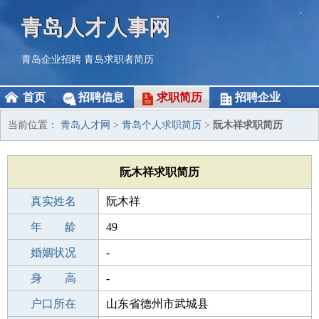
青岛人才人事网
青岛企业招聘
青岛求职者简历
首页
招聘信息
求职简历
招聘企业
当前位置：
青岛人才网
>
青岛个人求职简历
>
阮木祥求职简历
阮木祥求职简历
真实姓名
阮木祥
性 别
年 龄
男
49
出生年月
婚姻状况
1977-11-27
-
学 历
身 高
高中
-
毕业学校
户口所在
渠县义和中学
山东省德州市武城县