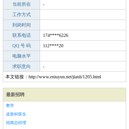
所学专业
当前所在
-
-
工作经验
工作方式
8
驾 照
到岗时间
无
期望月薪
联系电话
174****6226
手机号码
QQ 号 码
174****6226
112****20
微信号码
电脑水平
174****6226
外语水平
求职意向
-
本文链接：http://www.eniuyun.net/jianli/1205.html
最新招聘
教学
皮肤科医生
招商总经理