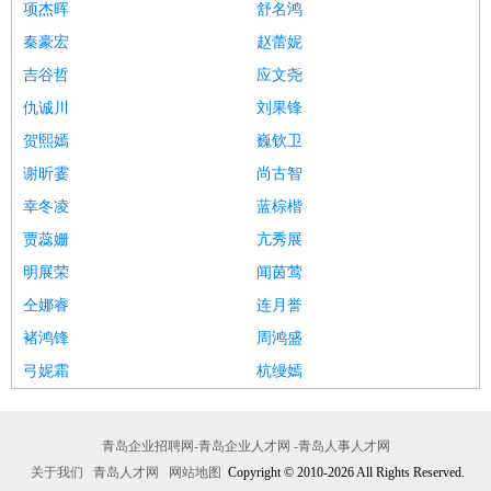
项杰晖
舒名鸿
秦豪宏
赵蕾妮
吉谷哲
应文尧
仇诚川
刘果锋
贺熙嫣
巍钦卫
谢昕霎
尚古智
幸冬凌
蓝棕楷
贾蕊姗
亢秀展
明展荣
闻茵莺
仝娜睿
连月誉
褚鸿锋
周鸿盛
弓妮霜
杭缦嫣
青岛企业招聘网-青岛企业人才网 -青岛人事人才网
关于我们
青岛人才网
网站地图
Copyright © 2010-2026 All Rights Reserved.