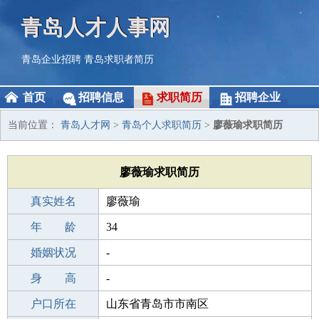
青岛人才人事网
青岛企业招聘
青岛求职者简历
首页
招聘信息
求职简历
招聘企业
当前位置：
青岛人才网
>
青岛个人求职简历
>
廖薇瑜求职简历
廖薇瑜求职简历
真实姓名
廖薇瑜
性 别
年 龄
女
34
出生年月
婚姻状况
1992-06-19
-
学 历
身 高
成人教育
-
毕业学校
户口所在
泉州海丝教育
山东省青岛市市南区