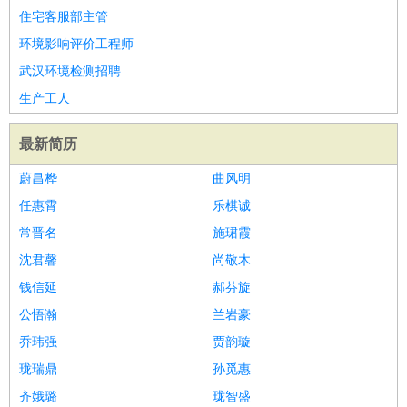
住宅客服部主管
环境影响评价工程师
武汉环境检测招聘
生产工人
最新简历
蔚昌桦
曲风明
任惠霄
乐棋诚
常晋名
施珺霞
沈君馨
尚敬木
钱信延
郝芬旋
公悟瀚
兰岩豪
乔玮强
贾韵璇
珑瑞鼎
孙觅惠
齐娥璐
珑智盛