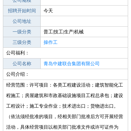
工作地点
公司规模
青岛黄岛区
招聘开始时间
公司电话
今天
招聘结束时间
公司地址
2022-10-03
一级分类
普工|技工|生产|机械
二级分类
三级分类
普工/技工
操作工
公司福利：
其他行业
钢结构
公司名称
青岛中建联合集团有限公司
公司介绍：
公司类型
有限责任公司(自然人投资或控股的法人
独资)
经营范围：许可项目：各类工程建设活动；建筑智能化工
程施工；房屋建筑和市政基础设施项目工程总承包；建设
工程设计；施工专业作业；技术进出口；货物进出口。
（依法须经批准的项目，经相关部门批准后方可开展经营
活动，具体经营项目以相关部门批准文件或许可证件为