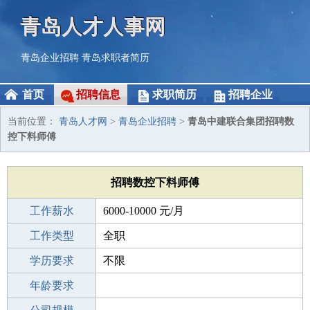
青岛人才人事网
青岛企业招聘
青岛求职者简历
首页
招聘信息
求职简历
招聘企业
当前位置：
青岛人才网
>
青岛企业招聘
>
青岛中建联合集团招聘数
控下料师傅
招聘数控下料师傅
工作薪水
6000-10000 元/月
招聘人数
工作类型
2人
全职
性别要求
学历要求
-
不限
工作经验
年龄要求
不限