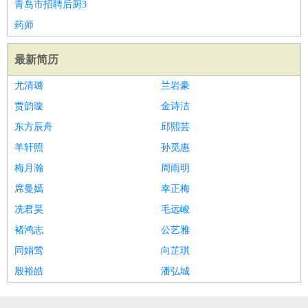
青岛市招聘后厨3
药师
最新简历
尤清璐
兰岩豪
贾韵璇
金诗洁
东方辰舟
邱熙芸
羊轩照
孙觅惠
梅月瀚
周雨明
席曼嫣
幸正梅
冼君昊
毛远峻
褚鸿志
公艺雅
同娟莺
向芷琪
殷裕皓
潘弘城