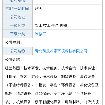
工作地点
公司规模
青岛市南区
招聘开始时间
公司电话
昨天
招聘结束时间
公司地址
2022-09-06
一级分类
普工|技工|生产|机械
二级分类
三级分类
普工/技工
维修工
公司福利：
其他行业
钢结构
公司名称
青岛芮艾净家环境科技有限公司
公司介绍：
公司类型
有限责任公司(自然人独资)
经营范围：技术研发、技术服务、技术咨询、技术转让；
【批发、安装、维修：净水设备、制冷设备、暖通设备】
（不含特种设备）；批发、零售：环保设备、净化设备及
配件、清洁设备、仪器仪表、空气净化剂（不含危险
品）、机械设备、楼宇智能化设备、建筑材料。（依法须