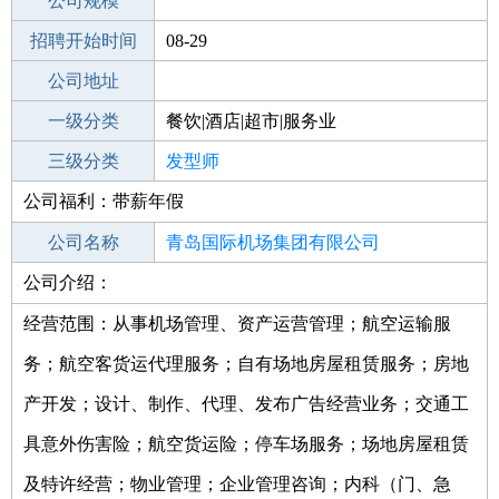
工作地点
公司规模
青岛黄岛区
招聘开始时间
公司电话
08-29
招聘结束时间
公司地址
2022-02-28
一级分类
餐饮|酒店|超市|服务业
二级分类
三级分类
美容/美发
发型师
公司福利：带薪年假
其他行业
美发
公司名称
青岛国际机场集团有限公司
公司介绍：
公司类型
有限责任公司(国有控股)
经营范围：从事机场管理、资产运营管理；航空运输服
务；航空客货运代理服务；自有场地房屋租赁服务；房地
产开发；设计、制作、代理、发布广告经营业务；交通工
具意外伤害险；航空货运险；停车场服务；场地房屋租赁
及特许经营；物业管理；企业管理咨询；内科（门、急