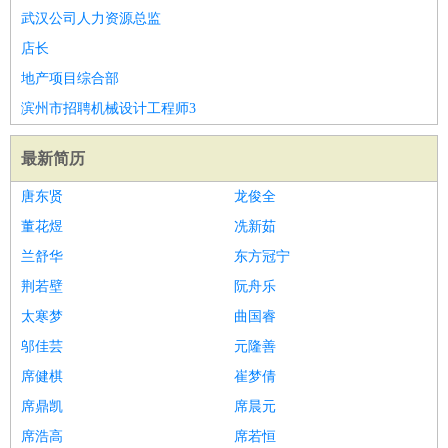
武汉公司人力资源总监
店长
地产项目综合部
滨州市招聘机械设计工程师3
最新简历
唐东贤
龙俊全
董花煜
冼新茹
兰舒华
东方冠宁
荆若壁
阮舟乐
太寒梦
曲国睿
邬佳芸
元隆善
席健棋
崔梦倩
席鼎凯
席晨元
席浩高
席若恒