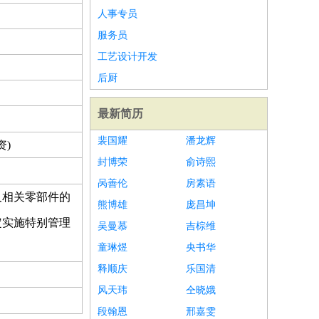
人事专员
服务员
工艺设计开发
后厨
最新简历
裴国耀
潘龙辉
资)
封博荣
俞诗熙
呙善伦
房素语
及相关零部件的
熊博雄
庞昌坤
定实施特别管理
吴曼慕
吉棕维
童琳煜
央书华
释顺庆
乐国清
风天玮
仝晓娥
段翰恩
邢嘉雯