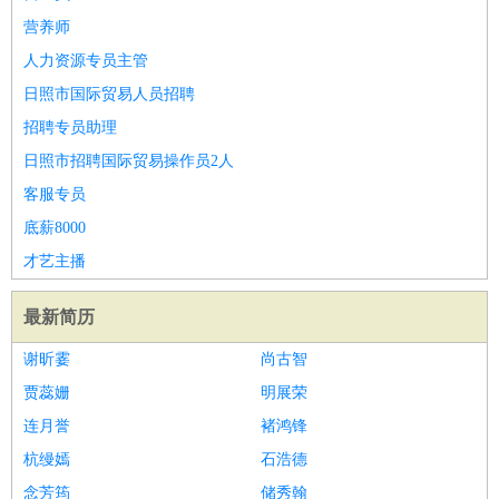
营养师
人力资源专员主管
日照市国际贸易人员招聘
招聘专员助理
日照市招聘国际贸易操作员2人
客服专员
底薪8000
才艺主播
最新简历
谢昕霎
尚古智
贾蕊姗
明展荣
连月誉
褚鸿锋
杭缦嫣
石浩德
念芳筠
储秀翰