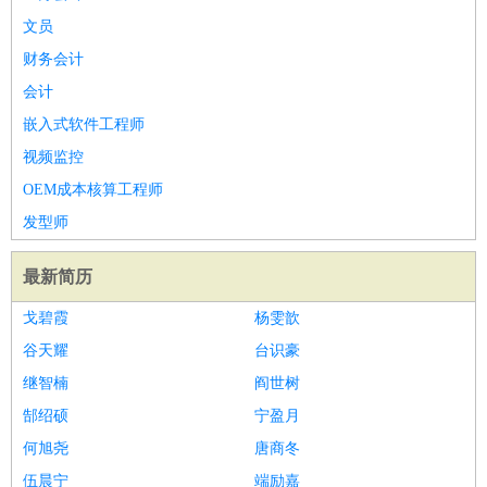
文员
财务会计
会计
嵌入式软件工程师
视频监控
OEM成本核算工程师
发型师
最新简历
戈碧霞
杨雯歆
谷天耀
台识豪
继智楠
阎世树
郜绍硕
宁盈月
何旭尧
唐商冬
伍晨宁
端励嘉