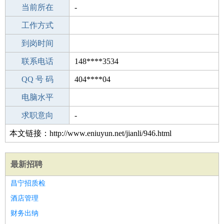
所学专业
当前所在
-
-
工作经验
工作方式
19
驾 照
到岗时间
A照
期望月薪
联系电话
148****3534
手机号码
QQ 号 码
148****3534
404****04
微信号码
电脑水平
148****3534
外语水平
求职意向
-
本文链接：http://www.eniuyun.net/jianli/946.html
最新招聘
昌宁招质检
酒店管理
财务出纳