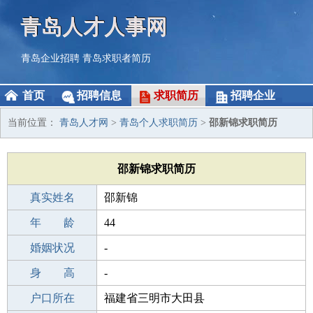
青岛人才人事网
青岛企业招聘
青岛求职者简历
首页
招聘信息
求职简历
招聘企业
当前位置：
青岛人才网
>
青岛个人求职简历
>
邵新锦求职简历
邵新锦求职简历
真实姓名
邵新锦
性 别
年 龄
男
44
出生年月
婚姻状况
1982-08-02
-
学 历
身 高
职校/技校
-
毕业学校
户口所在
南阳大东装饰设计学校
福建省三明市大田县