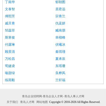
丁南华
郁朝图
文泰智
居君远
傅熙芳
宗青兰
戚旦青
仇蓝妍
邹蕊菲
臧南朋
斯寒俊
幸楷峰
付露琳
伏曦冰
顾景清
秦琪瑾
万松昌
夏承辰
荀婕凌
东瑶珊
喻甜绿
良桦风
练雨毅
兰轩福
青岛企业招聘网-青岛企业人才网 -青岛人事人才网
关于我们
青岛人才网
网站地图
Copyright © 2010-2026 All Rights Reserved.