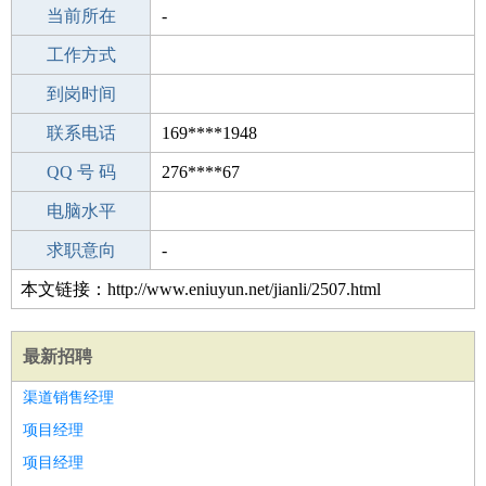
所学专业
当前所在
-
-
工作经验
工作方式
6
驾 照
到岗时间
无
期望月薪
联系电话
169****1948
手机号码
QQ 号 码
169****1948
276****67
微信号码
电脑水平
169****1948
外语水平
求职意向
-
本文链接：http://www.eniuyun.net/jianli/2507.html
最新招聘
渠道销售经理
项目经理
项目经理