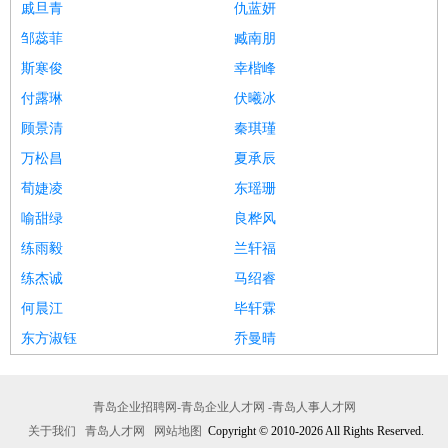
戚旦青
仇蓝妍
邹蕊菲
臧南朋
斯寒俊
幸楷峰
付露琳
伏曦冰
顾景清
秦琪瑾
万松昌
夏承辰
荀婕凌
东瑶珊
喻甜绿
良桦风
练雨毅
兰轩福
练杰诚
马绍睿
何晨江
毕轩霖
东方淑钰
乔曼晴
青岛企业招聘网-青岛企业人才网 -青岛人事人才网
关于我们
青岛人才网
网站地图
Copyright © 2010-2026 All Rights Reserved.