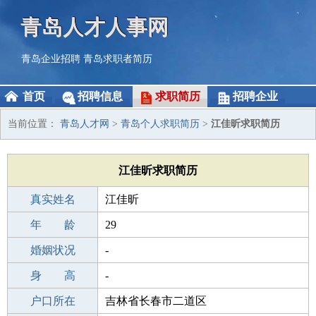
青岛人才人事网
青岛企业招聘
青岛求职者简历
首页
招聘信息
求职简历
招聘企业
当前位置：
青岛人才网
>
青岛个人求职简历
>
江佳昕求职简历
江佳昕求职简历
真实姓名
江佳昕
性 别
年 龄
女
29
出生年月
婚姻状况
1997-03-16
-
学 历
身 高
初中
-
毕业学校
户口所在
平顶山第三中
吉林省长春市二道区