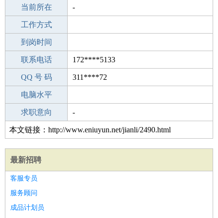
所学专业
当前所在
-
-
工作经验
工作方式
12
驾 照
到岗时间
C照
期望月薪
联系电话
172****5133
手机号码
QQ 号 码
172****5133
311****72
微信号码
电脑水平
172****5133
外语水平
求职意向
-
本文链接：http://www.eniuyun.net/jianli/2490.html
最新招聘
客服专员
服务顾问
成品计划员