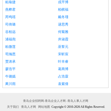
粘瑜捷
戎平博
燕桦君
柏棋福
芮鸣瑶
戴冬瑾
司倚璐
逯思秀
谷柏远
何菊雅
浦福尧
井淑霞
粘微莲
巫誓元
苟瀚恩
宋昕宸
贾涛承
叶丰睿
廖浩平
葛商博
牛璐嫣
占浩霖
蔺川雨
袁紫倩
青岛企业招聘网-青岛企业人才网 -青岛人事人才网
关于我们
青岛人才网
网站地图
Copyright © 2010-2026 All Rights Reserved.