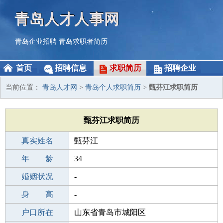
青岛人才人事网
青岛企业招聘
青岛求职者简历
首页
招聘信息
求职简历
招聘企业
当前位置：
青岛人才网
>
青岛个人求职简历
>
甄芬江求职简历
甄芬江求职简历
真实姓名
甄芬江
性 别
年 龄
女
34
出生年月
婚姻状况
1992-05-30
-
学 历
身 高
成人教育
-
毕业学校
户口所在
北票市残疾人职业技术培训中心
山东省青岛市城阳区