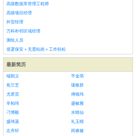
高级数据库管理工程师
高级项目经理
外贸经理
万科朴邻区域经理
测绘人员
巡逻保安＋无需站岗＋工作轻松
最新简历
端朝义
平金琪
焦兰芝
珑银群
尤君芸
傅镜玮
辛柏玮
盛敏雅
刁博毅
水晴仙
盛琦菡
礼玉晴
左舟轩
闵睿娅