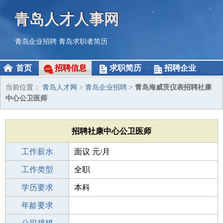
青岛人才人事网
青岛企业招聘
青岛求职者简历
首页
招聘信息
求职简历
招聘企业
当前位置：
青岛人才网
>
青岛企业招聘
>
青岛海威茨仪表招聘社康
中心公卫医师
招聘社康中心公卫医师
工作薪水
面议 元/月
招聘人数
工作类型
若干
全职
性别要求
学历要求
-
本科
工作经验
年龄要求
不限