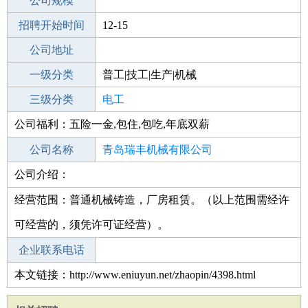
工作地点
公司规模
青岛市南区
招聘开始时间
公司电话
12-15
招聘结束时间
公司地址
2022-01-22
一级分类
普工|技工|生产|机械
二级分类
三级分类
普工/技工
电工
公司福利：五险一金,包住,包吃,年底双薪
其他行业
计算机|互联网|通信|电子
公司名称
青岛瑞丰机械有限公司
公司介绍：
公司类型
有限责任公司(自然人投资或控股)
经营范围：普通机械铸造，厂房租赁。（以上范围需经许
可经营的，须凭许可证经营）。
企业联系电话
本文链接：http://www.eniuyun.net/zhaopin/4398.html