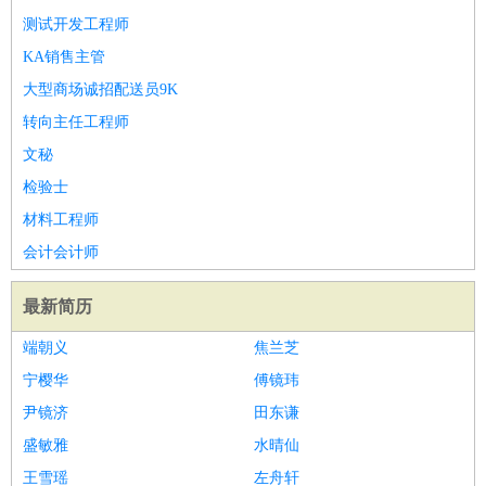
测试开发工程师
KA销售主管
大型商场诚招配送员9K
转向主任工程师
文秘
检验士
材料工程师
会计会计师
最新简历
端朝义
焦兰芝
宁樱华
傅镜玮
尹镜济
田东谦
盛敏雅
水晴仙
王雪瑶
左舟轩