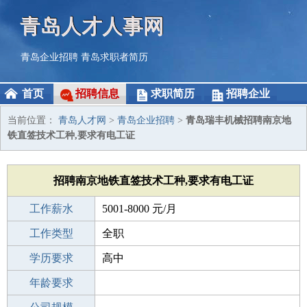
青岛人才人事网
青岛企业招聘
青岛求职者简历
首页
招聘信息
求职简历
招聘企业
当前位置：
青岛人才网
>
青岛企业招聘
>
青岛瑞丰机械招聘南京地
铁直签技术工种,要求有电工证
招聘南京地铁直签技术工种,要求有电工证
工作薪水
5001-8000 元/月
招聘人数
工作类型
10人
全职
性别要求
学历要求
-
高中
工作经验
年龄要求
不限