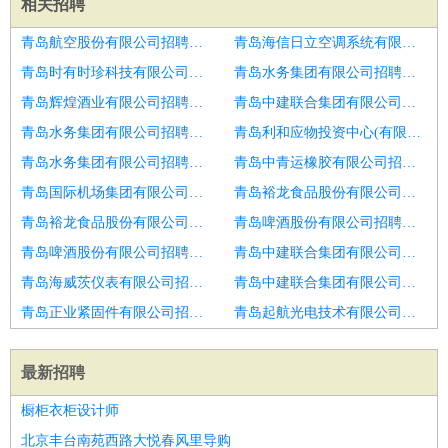
相关招聘
青岛航空股份有限公司招聘电工
青岛海信日立空调系统有限公司招聘物业电工
青岛时有时珍科技有限公司招聘电工
青岛水务集团有限公司招聘小区维修电工
青岛辉煌酒业有限公司招聘电工
青岛中建联合集团有限公司招聘电工
青岛水务集团有限公司招聘电工
青岛利和应物投资中心(有限合伙)招聘电工
青岛水务集团有限公司招聘急招电工包食宿
青岛中青运橡胶有限公司招聘维修电工
青岛国际机场集团有限公司招聘菏泽市招聘电工仪表3
青岛裕龙食品股份有限公司招聘电工
青岛裕龙食品股份有限公司招聘设备维修员
青岛啤酒股份有限公司招聘维修电工
青岛啤酒股份有限公司招聘菏泽市招聘电工6
青岛中建联合集团有限公司招聘电工
青岛海威茨仪表有限公司招聘电工主管
青岛中建联合集团有限公司招聘审计经理
青岛正业紧固件有限公司招聘机修电工
青岛起航光电技术有限公司招聘电工
最新招聘
橱柜衣柜设计师
北京丰台南苑西路大悦春风里导购