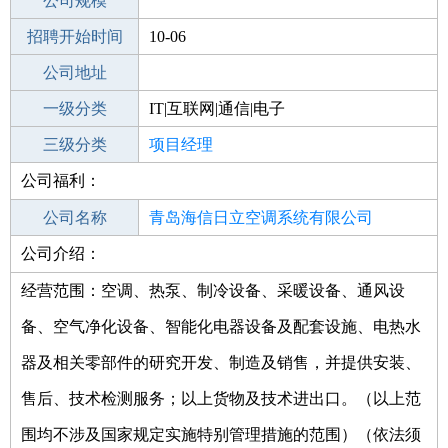
工作地点
公司规模
青岛市南区
招聘开始时间
公司电话
10-06
招聘结束时间
公司地址
2021-11-15
一级分类
IT|互联网|通信|电子
二级分类
三级分类
技术开发
项目经理
公司福利：
其他行业
公司名称
青岛海信日立空调系统有限公司
公司介绍：
公司类型
有限责任公司(中外合资)
经营范围：空调、热泵、制冷设备、采暖设备、通风设
备、空气净化设备、智能化电器设备及配套设施、电热水
器及相关零部件的研究开发、制造及销售，并提供安装、
售后、技术检测服务；以上货物及技术进出口。（以上范
围均不涉及国家规定实施特别管理措施的范围）（依法须