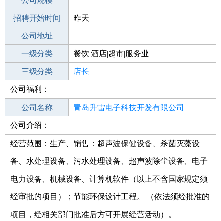
工作地点
公司规模
青岛市南区
招聘开始时间
公司电话
昨天
招聘结束时间
公司地址
2022-06-20
一级分类
餐饮|酒店|超市|服务业
二级分类
三级分类
超市/销售
店长
公司福利：
其他行业
零售/批发
公司名称
青岛升雷电子科技开发有限公司
公司介绍：
公司类型
有限责任公司(自然人投资或控股)
经营范围：生产、销售：超声波保健设备、杀菌灭藻设
备、水处理设备、污水处理设备、超声波除尘设备、电子
电力设备、机械设备、计算机软件（以上不含国家规定须
经审批的项目）；节能环保设计工程。 （依法须经批准的
项目，经相关部门批准后方可开展经营活动）。