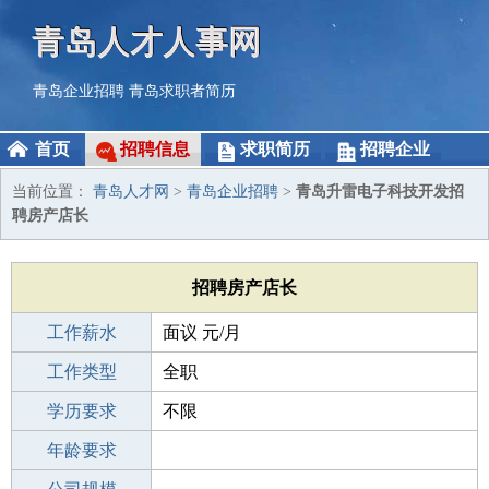
青岛人才人事网
青岛企业招聘
青岛求职者简历
首页
招聘信息
求职简历
招聘企业
当前位置：
青岛人才网
>
青岛企业招聘
>
青岛升雷电子科技开发招
聘房产店长
招聘房产店长
工作薪水
面议 元/月
招聘人数
工作类型
1人
全职
性别要求
学历要求
-
不限
工作经验
年龄要求
应届生