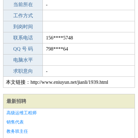
所学专业
当前所在
-
-
工作经验
工作方式
20
驾 照
到岗时间
A照
期望月薪
联系电话
156****5748
手机号码
QQ 号 码
156****5748
798****64
微信号码
电脑水平
156****5748
外语水平
求职意向
-
本文链接：http://www.eniuyun.net/jianli/1939.html
最新招聘
高级运维工程师
销售代表
教务班主任