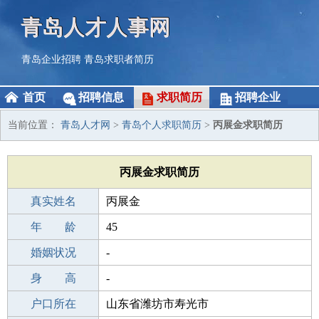
青岛人才人事网
青岛企业招聘
青岛求职者简历
首页
招聘信息
求职简历
招聘企业
当前位置：
青岛人才网
>
青岛个人求职简历
>
丙展金求职简历
丙展金求职简历
真实姓名
丙展金
性 别
年 龄
男
45
出生年月
婚姻状况
1981-12-23
-
学 历
身 高
高中
-
毕业学校
户口所在
台州横河中学
山东省潍坊市寿光市