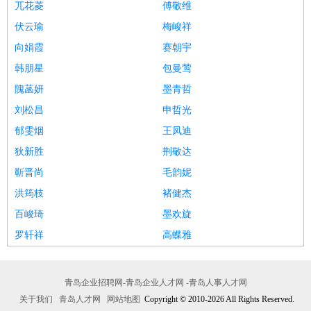
兀花菱
傅敬维
伏云瑜
梅峻祥
向娟霞
赛朝宇
韩朋星
包曼莺
隗菡妍
墨青哲
刘松昌
申哲光
郁雯烟
王凤迪
狄新胜
荆敬达
靳晋尚
毛韵妮
洪筠枝
褚健杰
百峻琦
墨欢旋
罗轩祥
高蝶雅
青岛企业招聘网-青岛企业人才网 -青岛人事人才网
关于我们
青岛人才网
网站地图
Copyright © 2010-2026 All Rights Reserved.