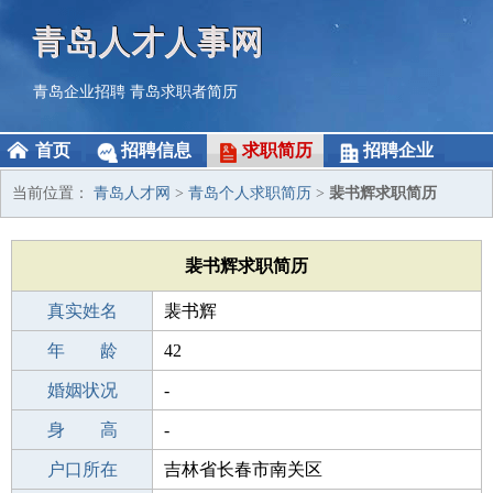
青岛人才人事网
青岛企业招聘
青岛求职者简历
首页
招聘信息
求职简历
招聘企业
当前位置：
青岛人才网
>
青岛个人求职简历
>
裴书辉求职简历
裴书辉求职简历
真实姓名
裴书辉
性 别
年 龄
男
42
出生年月
婚姻状况
1984-11-24
-
学 历
身 高
初中
-
毕业学校
户口所在
湘潭射埠镇继述桥中学
吉林省长春市南关区