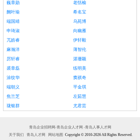
巍章勋
老恬榆
阙叶瑜
希名宝
端国靖
乌苑博
申琦淑
向幽雁
兀皓睿
伊轩毅
麻瀚洋
薄智伦
厉轩睿
湛珊颖
裘章磊
练明美
涂纹华
窦祺奇
端朝义
平金琪
焦兰芝
左茹慧
珑银群
尤君芸
青岛企业招聘网-青岛企业人才网 -青岛人事人才网
关于我们
青岛人才网
网站地图
Copyright © 2010-2026 All Rights Reserved.