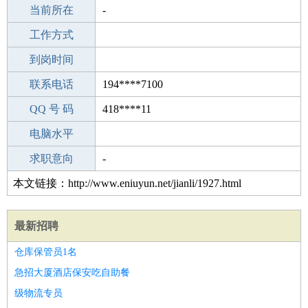
所学专业
当前所在
-
-
工作经验
工作方式
18
驾 照
到岗时间
B照
期望月薪
联系电话
194****7100
手机号码
QQ 号 码
194****7100
418****11
微信号码
电脑水平
194****7100
外语水平
求职意向
-
本文链接：http://www.eniuyun.net/jianli/1927.html
最新招聘
仓库保管员1名
急招大厦酒店保安吃自助餐
级物流专员