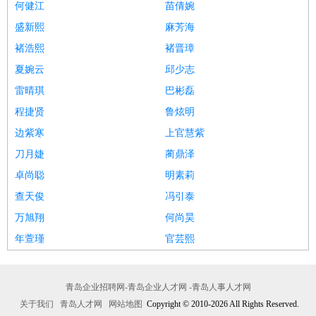
何健江
苗倩婉
盛新熙
麻芳海
褚浩熙
褚晋璋
夏婉云
邱少志
雷晴琪
巴彬磊
程捷贤
鲁炫明
边紫寒
上官慧紫
刀月婕
蔺鼎泽
卓尚聪
明素莉
查天俊
冯引泰
万旭翔
何尚昊
年萱瑾
官芸熙
青岛企业招聘网-青岛企业人才网 -青岛人事人才网
关于我们
青岛人才网
网站地图
Copyright © 2010-2026 All Rights Reserved.