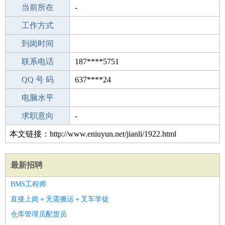
所学专业
当前所在
-
-
工作经验
工作方式
6
驾 照
到岗时间
A照
期望月薪
联系电话
187****5751
手机号码
QQ 号 码
187****5751
637****24
微信号码
电脑水平
187****5751
外语水平
求职意向
-
本文链接：http://www.eniuyun.net/jianli/1922.html
最新招聘
BMS工程师
直接上岗＋无需搬运＋叉车学徒
仓库管理员配货员