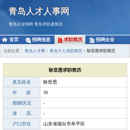
青岛人才人事网
青岛企业招聘
青岛求职者简历
首页
招聘信息
求职简历
招聘企业
当前位置：
青岛人才网
>
青岛个人求职简历
>
耿世恩求职简历
耿世恩求职简历
真实姓名
耿世恩
性 别
年 龄
男
30
出生年月
婚姻状况
1996-03-19
-
学 历
身 高
专科
-
毕业学校
户口所在
专科
山东省烟台市牟平区