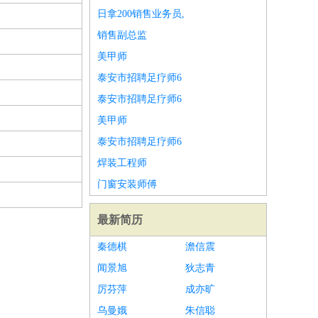
日拿200销售业务员,
销售副总监
美甲师
泰安市招聘足疗师6
泰安市招聘足疗师6
美甲师
泰安市招聘足疗师6
焊装工程师
门窗安装师傅
最新简历
秦德棋
澹信震
闻景旭
狄志青
厉芬萍
成亦旷
乌曼娥
朱信聪