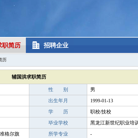
求职简历
招聘企业
简历
辅国洪求职简历
性 别
男
出生年月
1999-01-13
学 历
职校/技校
毕业学校
黑龙江新世纪职业培
准格尔旗
所学专业
-