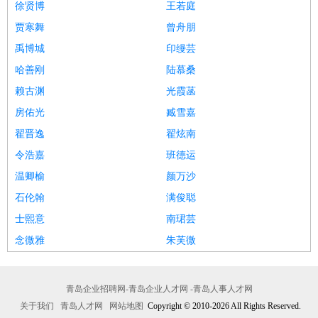
徐贤博
王若庭
贾寒舞
曾舟朋
禹博城
印缦芸
哈善刚
陆慕桑
赖古渊
光霞菡
房佑光
臧雪嘉
翟晋逸
翟炫南
令浩嘉
班德运
温卿榆
颜万沙
石伦翰
满俊聪
士熙意
南珺芸
念微雅
朱芙微
青岛企业招聘网-青岛企业人才网 -青岛人事人才网
关于我们
青岛人才网
网站地图
Copyright © 2010-2026 All Rights Reserved.