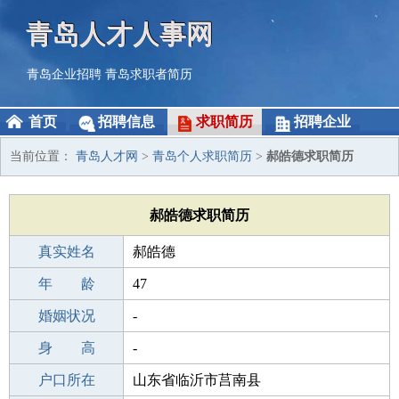
青岛人才人事网
青岛企业招聘
青岛求职者简历
首页
招聘信息
求职简历
招聘企业
当前位置：
青岛人才网
>
青岛个人求职简历
>
郝皓德求职简历
郝皓德求职简历
真实姓名
郝皓德
性 别
年 龄
男
47
出生年月
婚姻状况
1979-05-01
-
学 历
身 高
初中
-
毕业学校
户口所在
莆田竹庄中学
山东省临沂市莒南县