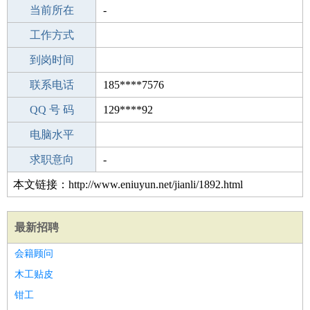
所学专业
当前所在
-
-
工作经验
工作方式
22
驾 照
到岗时间
B照
期望月薪
联系电话
185****7576
手机号码
QQ 号 码
185****7576
129****92
微信号码
电脑水平
185****7576
外语水平
求职意向
-
本文链接：http://www.eniuyun.net/jianli/1892.html
最新招聘
会籍顾问
木工贴皮
钳工