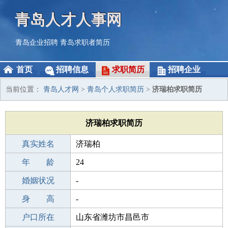
青岛人才人事网
青岛企业招聘
青岛求职者简历
首页
招聘信息
求职简历
招聘企业
当前位置：
青岛人才网
>
青岛个人求职简历
>
济瑞柏求职简历
济瑞柏求职简历
真实姓名
济瑞柏
性 别
年 龄
男
24
出生年月
婚姻状况
2002-10-15
-
学 历
身 高
职校/技校
-
毕业学校
户口所在
职校/技校
山东省潍坊市昌邑市