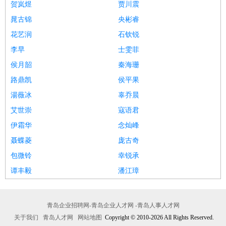
贺岚煜
贾川震
晁古锦
央彬睿
花艺润
石钦锐
李早
士雯菲
侯月韶
秦海珊
路鼎凯
侯平果
湯薇冰
辜乔晨
艾世崇
寇语君
伊霜华
念灿峰
聂蝶菱
庞古奇
包微铃
幸锐承
谭丰毅
潘江璋
青岛企业招聘网-青岛企业人才网 -青岛人事人才网
关于我们
青岛人才网
网站地图
Copyright © 2010-2026 All Rights Reserved.