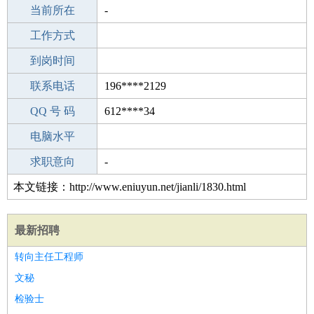
所学专业
当前所在
-
-
工作经验
工作方式
0
驾 照
到岗时间
C照
期望月薪
联系电话
196****2129
手机号码
QQ 号 码
196****2129
612****34
微信号码
电脑水平
196****2129
外语水平
求职意向
-
本文链接：http://www.eniuyun.net/jianli/1830.html
最新招聘
转向主任工程师
文秘
检验士