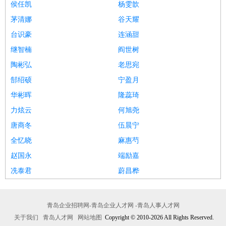
侯任凯
杨雯歆
茅清娜
谷天耀
台识豪
连涵甜
继智楠
阎世树
陶彬弘
老思宛
郜绍硕
宁盈月
华彬晖
隆蕊琦
力炫云
何旭尧
唐商冬
伍晨宁
全忆晓
麻惠芍
赵国永
端励嘉
冼泰君
蔚昌桦
青岛企业招聘网-青岛企业人才网 -青岛人事人才网
关于我们
青岛人才网
网站地图
Copyright © 2010-2026 All Rights Reserved.