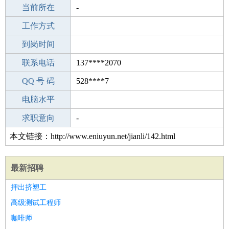
所学专业
当前所在
-
-
工作经验
工作方式
20
驾 照
到岗时间
A照
期望月薪
联系电话
137****2070
手机号码
QQ 号 码
137****2070
528****7
微信号码
电脑水平
137****2070
外语水平
求职意向
-
本文链接：http://www.eniuyun.net/jianli/142.html
最新招聘
押出挤塑工
高级测试工程师
咖啡师