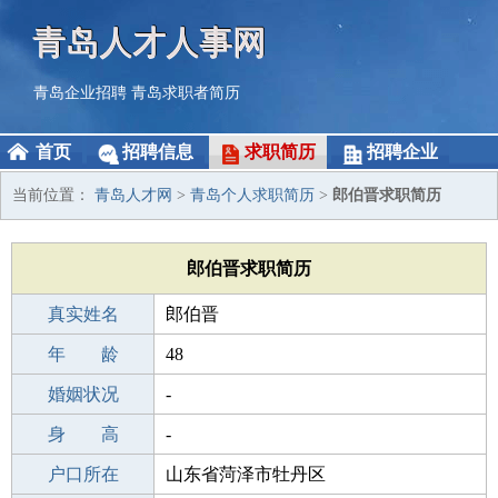
青岛人才人事网
青岛企业招聘
青岛求职者简历
首页
招聘信息
求职简历
招聘企业
当前位置：
青岛人才网
>
青岛个人求职简历
>
郎伯晋求职简历
郎伯晋求职简历
真实姓名
郎伯晋
性 别
年 龄
男
48
出生年月
婚姻状况
1978-07-13
-
学 历
身 高
初中
-
毕业学校
户口所在
重庆九池初级中学
山东省菏泽市牡丹区