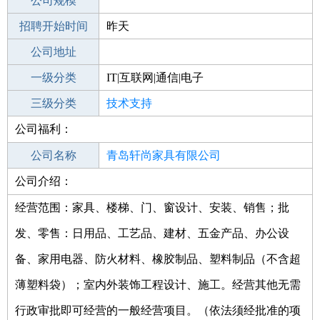
工作地点
公司规模
青岛李沧区
招聘开始时间
公司电话
昨天
招聘结束时间
公司地址
2022-03-07
一级分类
IT|互联网|通信|电子
二级分类
三级分类
技术开发
技术支持
公司福利：
其他行业
公司名称
青岛轩尚家具有限公司
公司介绍：
公司类型
有限责任公司(自然人独资)
经营范围：家具、楼梯、门、窗设计、安装、销售；批
发、零售：日用品、工艺品、建材、五金产品、办公设
备、家用电器、防火材料、橡胶制品、塑料制品（不含超
薄塑料袋）；室内外装饰工程设计、施工。经营其他无需
行政审批即可经营的一般经营项目。（依法须经批准的项