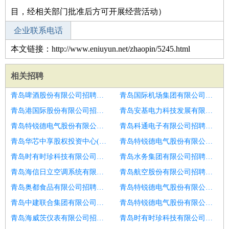
目，经相关部门批准后方可开展经营活动）
企业联系电话
本文链接：http://www.eniuyun.net/zhaopin/5245.html
相关招聘
青岛啤酒股份有限公司招聘售后技术支持工程师
青岛国际机场集团有限公司招聘技术支持工程师
青岛港国际股份有限公司招聘技术支持工程师
青岛安基电力科技发展有限公司招聘技术支持经理
青岛特锐德电气股份有限公司招聘bim建模工程师
青岛科通电子有限公司招聘钢结构商务经理
青岛华芯中享股权投资中心(有限合伙)招聘技术支持经理
青岛特锐德电气股份有限公司招聘威海市招聘技术支持
青岛时有时珍科技有限公司招聘技术支持工程师
青岛水务集团有限公司招聘高级项目工程师
青岛海信日立空调系统有限公司招聘售前技术支持工程师
青岛航空股份有限公司招聘机场项目施工设计师
青岛奥都食品有限公司招聘东营市招聘技术支持
青岛特锐德电气股份有限公司招聘技术支持经理
青岛中建联合集团有限公司招聘组件事业部技术支持培训生
青岛特锐德电气股份有限公司招聘售后技术支持工程师
青岛海威茨仪表有限公司招聘技术服务工程师
青岛时有时珍科技有限公司招聘商用空调地产行业经理