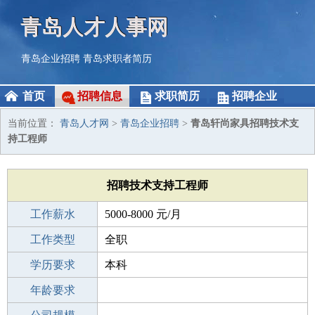
青岛人才人事网
青岛企业招聘
青岛求职者简历
首页
招聘信息
求职简历
招聘企业
当前位置：
青岛人才网
>
青岛企业招聘
>
青岛轩尚家具招聘技术支
持工程师
招聘技术支持工程师
工作薪水
5000-8000 元/月
招聘人数
工作类型
1人
全职
性别要求
学历要求
-
本科
工作经验
年龄要求
3-5年