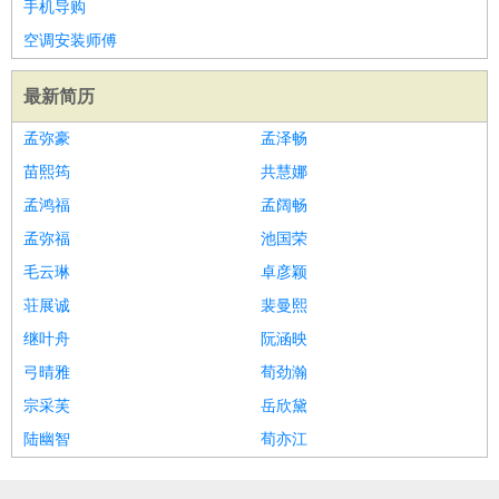
手机导购
空调安装师傅
最新简历
孟弥豪
孟泽畅
苗熙筠
共慧娜
孟鸿福
孟阔畅
孟弥福
池国荣
毛云琳
卓彦颖
荘展诚
裴曼熙
继叶舟
阮涵映
弓晴雅
荀劲瀚
宗采芙
岳欣黛
陆幽智
荀亦江