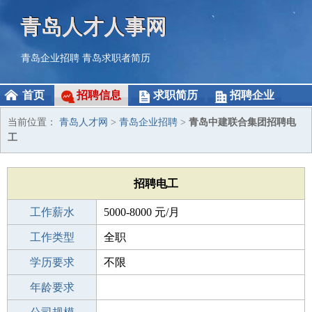
青岛人才人事网
青岛企业招聘
青岛求职者简历
首页
招聘信息
求职简历
招聘企业
当前位置：
青岛人才网
>
青岛企业招聘
>
青岛中建联合集团招聘电
工
招聘电工
工作薪水
5000-8000 元/月
招聘人数
工作类型
4人
全职
性别要求
学历要求
-
不限
工作经验
年龄要求
1-3年