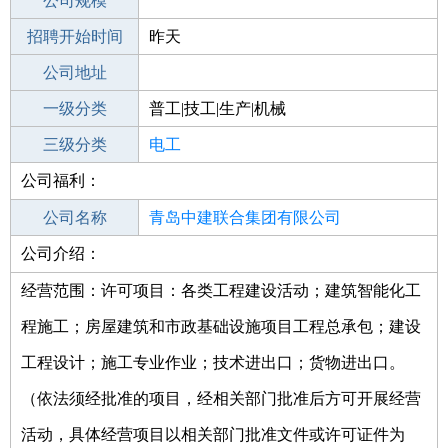
工作地点
公司规模
青岛崂山区
招聘开始时间
公司电话
昨天
招聘结束时间
公司地址
2021-11-22
一级分类
普工|技工|生产|机械
二级分类
三级分类
普工/技工
电工
公司福利：
其他行业
火电
公司名称
青岛中建联合集团有限公司
公司介绍：
公司类型
有限责任公司(自然人投资或控股的法人
独资)
经营范围：许可项目：各类工程建设活动；建筑智能化工
程施工；房屋建筑和市政基础设施项目工程总承包；建设
工程设计；施工专业作业；技术进出口；货物进出口。
（依法须经批准的项目，经相关部门批准后方可开展经营
活动，具体经营项目以相关部门批准文件或许可证件为