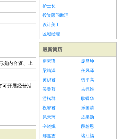
护士长
投资顾问助理
设计美工
区域经理
最新简历
房素语
庞昌坤
与境内合资、上
梁靖泽
任风泽
黄识君
钱平高
方可开展经营活
吴曼慕
吉棕维
游楷群
耿蝶华
祝睿君
乐国清
风天玮
皮果勋
仝晓娥
段翰恩
邢嘉雯
诸江福