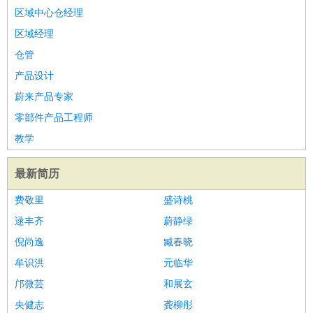
区域中心仓经理
区域经理
仓管
产品设计
蔚来产品专家
零部件产品工程师
教学
最新简历
费敬里
盛诗桃
逯丰齐
蔚静绿
倪尚逸
臧春晓
牟识洪
元临华
邝微芸
和展玄
央健志
龚柳彤