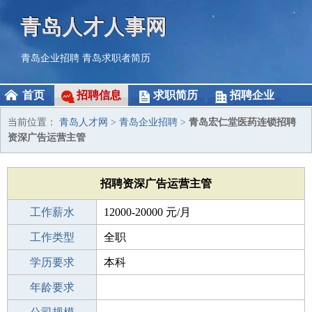
青岛人才人事网
青岛企业招聘
青岛求职者简历
首页
招聘信息
求职简历
招聘企业
当前位置：
青岛人才网
>
青岛企业招聘
>
青岛宏仁堂医药连锁招聘
资深广告运营主管
招聘资深广告运营主管
工作薪水
12000-20000 元/月
招聘人数
工作类型
1人
全职
性别要求
学历要求
-
本科
工作经验
年龄要求
5-10年