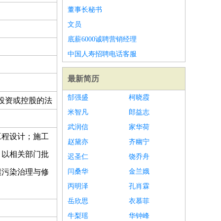
董事长秘书
文员
底薪6000诚聘营销经理
中国人寿招聘电话客服
最新简历
郜强盛
柯晓霞
投资或控股的法
米智凡
郎益志
武润信
家华荷
工程设计；施工
赵黛亦
齐幽宁
目以相关部门批
迟圣仁
饶乔舟
壤污染治理与修
闫桑华
金兰娥
丙明泽
孔肖霖
）
岳欣思
衣慕菲
牛梨瑶
华钟峰