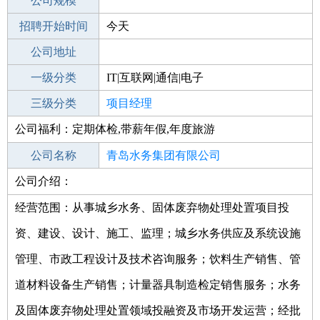
工作地点
公司规模
青岛李沧区
招聘开始时间
公司电话
今天
招聘结束时间
公司地址
2022-01-13
一级分类
IT|互联网|通信|电子
二级分类
三级分类
技术开发
项目经理
公司福利：定期体检,带薪年假,年度旅游
其他行业
公司名称
青岛水务集团有限公司
公司介绍：
公司类型
有限责任公司(国有独资)
经营范围：从事城乡水务、固体废弃物处理处置项目投
资、建设、设计、施工、监理；城乡水务供应及系统设施
管理、市政工程设计及技术咨询服务；饮料生产销售、管
道材料设备生产销售；计量器具制造检定销售服务；水务
及固体废弃物处理处置领域投融资及市场开发运营；经批