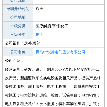
工作地点
公司规模
青岛崂山区
招聘开始时间
公司电话
昨天
招聘结束时间
公司地址
2021-09-18
一级分类
医疗|健身|环保|化工
二级分类
三级分类
医疗/护理
护士
公司福利：房补,餐补
其他行业
制药/生物工程/医护
公司名称
青岛特锐德电气股份有限公司
公司介绍：
公司类型
其他股份有限公司(上市)
经营范围：研发、设计、制造500kV及以下的变配电一二
次产品、新能源汽车充换电设备及相关产品，提供产品相
关技术服务、施工服务；电力工程施工；建筑机电安装工
程施工；电力设施的运维、检修、试验项目；电力销售；
电力设备租赁及相关技术服务；特种车辆的组装、拼装；