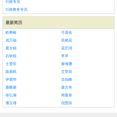
行政专员
行政教务专员
最新简历
欧桦峻
弓晨佑
戎万福
巩晓花
晁古锦
花艺润
石钦锐
李早
士雯菲
秦海珊
路鼎凯
艾世崇
伊霜华
念灿峰
聂蝶菱
庞古奇
徐弘瀚
闻曼蓉
潘玉瑾
倪慧琼