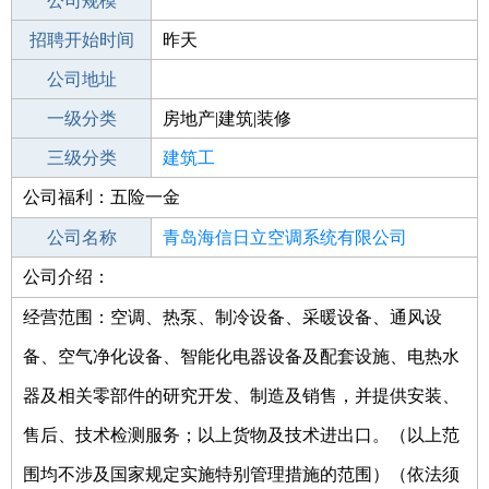
工作地点
公司规模
青岛李沧区
招聘开始时间
公司电话
昨天
招聘结束时间
公司地址
2021-10-24
一级分类
房地产|建筑|装修
二级分类
三级分类
建筑/装修
建筑工
公司福利：五险一金
其他行业
公司名称
青岛海信日立空调系统有限公司
公司介绍：
公司类型
有限责任公司(中外合资)
经营范围：空调、热泵、制冷设备、采暖设备、通风设
备、空气净化设备、智能化电器设备及配套设施、电热水
器及相关零部件的研究开发、制造及销售，并提供安装、
售后、技术检测服务；以上货物及技术进出口。（以上范
围均不涉及国家规定实施特别管理措施的范围）（依法须