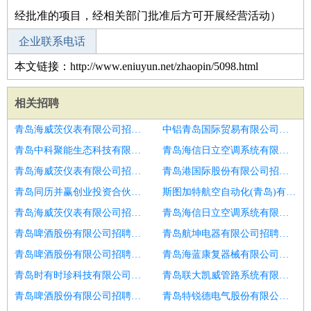
经批准的项目，经相关部门批准后方可开展经营活动）
企业联系电话
本文链接：http://www.eniuyun.net/zhaopin/5098.html
相关招聘
青岛海威茨仪表有限公司招聘财务审计
中铝青岛国际贸易有限公司招聘工程造价
青岛中科聚能生态科技有限公司招聘工程造价
青岛海信日立空调系统有限公司招聘工程造价
青岛海威茨仪表有限公司招聘工程统计员
青岛港国际股份有限公司招聘财务主管总帐主管
青岛同历并赢创业投资合伙企业(有限合伙)招聘建筑园林设计师
斯图加特航空自动化(青岛)有限公司招聘钢结构项目协调员
青岛海威茨仪表有限公司招聘安装造价工程师
青岛海信日立空调系统有限公司招聘项目物资部部长
青岛啤酒股份有限公司招聘幕墙预算员
青岛航坤电器有限公司招聘建筑工程施工员
青岛啤酒股份有限公司招聘工艺安装监理工程师
青岛海蓝康复器械有限公司招聘招投标预结算员
青岛时有时珍科技有限公司招聘经营部经理
青岛联大凯威管路系统有限公司招聘造价员
青岛啤酒股份有限公司招聘土建造价员
青岛特锐德电气股份有限公司招聘土建造价员