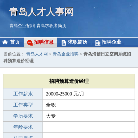
青岛人才人事网
青岛企业招聘
青岛求职者简历
首页
招聘信息
求职简历
招聘企业
当前位置：
青岛人才网
>
青岛企业招聘
>
青岛海信日立空调系统招
聘预算造价经理
招聘预算造价经理
工作薪水
20000-25000 元/月
招聘人数
工作类型
1人
全职
性别要求
学历要求
-
大专
工作经验
年龄要求
5-10年