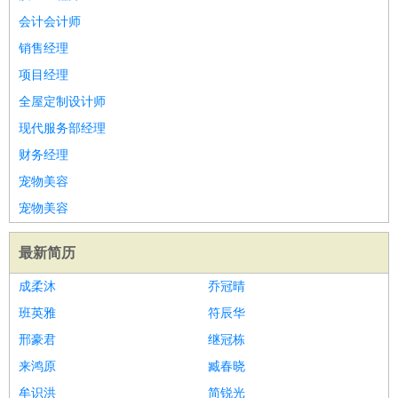
会计会计师
销售经理
项目经理
全屋定制设计师
现代服务部经理
财务经理
宠物美容
宠物美容
最新简历
成柔沐
乔冠晴
班英雅
符辰华
邢豪君
继冠栋
来鸿原
臧春晓
牟识洪
简锐光