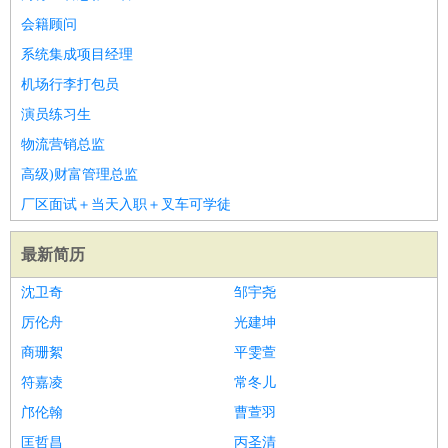
会籍顾问
系统集成项目经理
机场行李打包员
演员练习生
物流营销总监
高级)财富管理总监
厂区面试＋当天入职＋叉车可学徒
最新简历
沈卫奇
邹宇尧
厉伦舟
光建坤
商珊絮
平雯萱
符嘉凌
常冬儿
邝伦翰
曹萱羽
匡哲昌
丙圣清