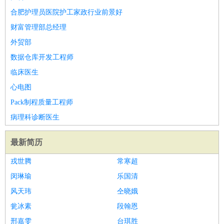
合肥护理员医院护工家政行业前景好
财富管理部总经理
外贸部
数据仓库开发工程师
临床医生
心电图
Pack制程质量工程师
病理科诊断医生
最新简历
戎世腾
常寒超
闵琳瑜
乐国清
风天玮
仝晓娥
瓮冰素
段翰恩
邢嘉雯
台琪胜