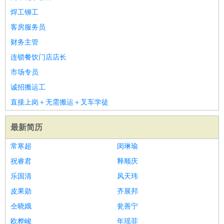
焊工铆工
客房服务员
财务主管
连锁餐饮门店店长
市场专员
诚招搬运工
直接上岗＋无需搬运＋叉车学徒
最新简历
常寒超
闵琳瑜
祝睿君
释顺庆
乐国清
风天玮
皮果勋
齐展邦
仝晓娥
瓮善宁
欧桦峻
年瑶菲