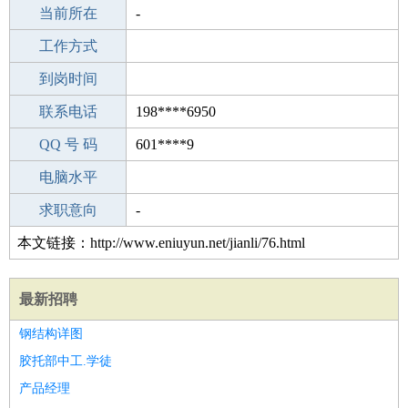
所学专业
当前所在
-
-
工作经验
工作方式
21
驾 照
到岗时间
C照
期望月薪
联系电话
198****6950
手机号码
QQ 号 码
198****6950
601****9
微信号码
电脑水平
198****6950
外语水平
求职意向
-
本文链接：http://www.eniuyun.net/jianli/76.html
最新招聘
钢结构详图
胶托部中工.学徒
产品经理