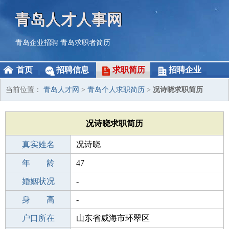
青岛人才人事网
青岛企业招聘
青岛求职者简历
首页
招聘信息
求职简历
招聘企业
当前位置：
青岛人才网
>
青岛个人求职简历
>
况诗晓求职简历
况诗晓求职简历
真实姓名
况诗晓
性 别
年 龄
女
47
出生年月
婚姻状况
1979-01-30
-
学 历
身 高
职校/技校
-
毕业学校
户口所在
职校/技校
山东省威海市环翠区