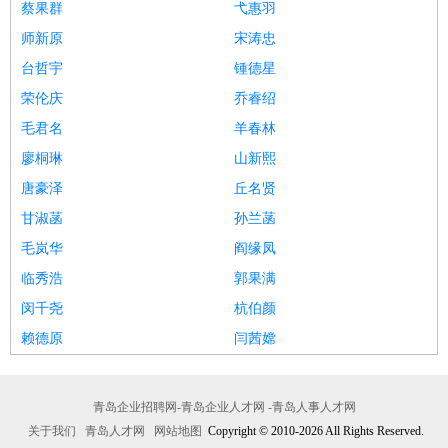
蔡果群
弋惠羽
师新原
宋涛忠
台哲宇
锺德星
荣伦庆
乔睿绍
毛君名
羊春林
廖桐琳
山新熙
唐豪泽
丘名贤
甘淑菡
孙兰菡
毛岚华
阎缘凤
临秀浩
郭果满
闵千尧
杭伯颜
赖德原
闫茜嫦
青岛企业招聘网-青岛企业人才网 -青岛人事人才网
关于我们
青岛人才网
网站地图
Copyright © 2010-2026 All Rights Reserved.