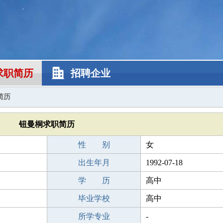
求职简历
招聘企业
简历
钮曼桐求职简历
性 别
女
出生年月
1992-07-18
学 历
高中
毕业学校
高中
所学专业
-