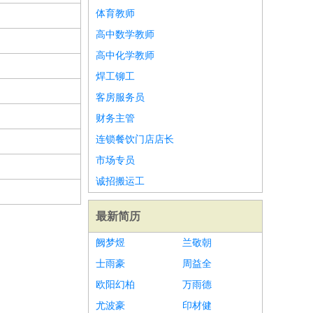
体育教师
高中数学教师
高中化学教师
焊工铆工
客房服务员
财务主管
连锁餐饮门店店长
市场专员
诚招搬运工
最新简历
阙梦煜
兰敬朝
士雨豪
周益全
欧阳幻柏
万雨德
尤波豪
印材健