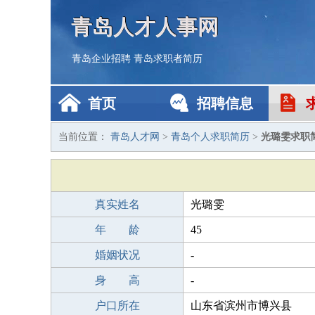
青岛人才人事网
青岛企业招聘
青岛求职者简历
首页
招聘信息
当前位置：
青岛人才网
>
青岛个人求职简历
>
光璐雯求职
真实姓名
光璐雯
年 龄
45
婚姻状况
-
身 高
-
户口所在
山东省滨州市博兴县