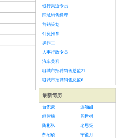
银行渠道专员
区域销售经理
营销策划
针灸推拿
操作工
人事行政专员
汽车美容
聊城市招聘销售总监21
聊城市招聘销售总监6
最新简历
台识豪
连涵甜
继智楠
阎世树
陶彬弘
老思宛
郜绍硕
宁盈月