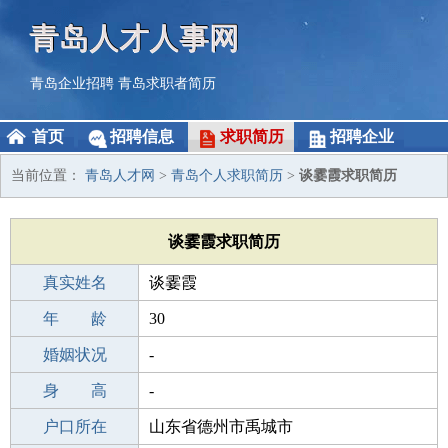
青岛人才人事网
青岛企业招聘
青岛求职者简历
首页
招聘信息
求职简历
招聘企业
当前位置：
青岛人才网
>
青岛个人求职简历
>
谈霎霞求职简历
谈霎霞求职简历
真实姓名
谈霎霞
性 别
年 龄
女
30
出生年月
婚姻状况
1996-05-06
-
学 历
身 高
本科
-
毕业学校
户口所在
本科
山东省德州市禹城市