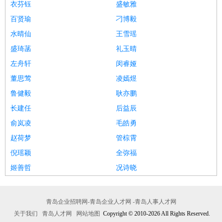
衣芬钰
盛敏雅
百贤瑜
刁博毅
水晴仙
王雪瑶
盛琦菡
礼玉晴
左舟轩
闵睿娅
董思莺
凌嫣煜
鲁健毅
耿亦鹏
长建任
后益辰
俞岚凌
毛皓勇
赵荷梦
管棕霄
倪瑶颖
全弥福
姬善哲
况诗晓
青岛企业招聘网-青岛企业人才网 -青岛人事人才网
关于我们
青岛人才网
网站地图
Copyright © 2010-2026 All Rights Reserved.