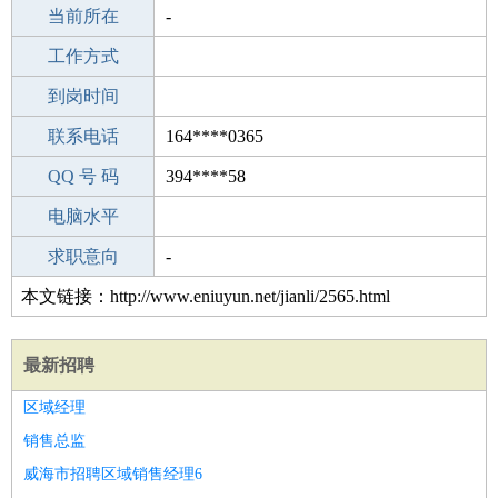
所学专业
当前所在
-
-
工作经验
工作方式
7
驾 照
到岗时间
B照
期望月薪
联系电话
164****0365
手机号码
QQ 号 码
164****0365
394****58
微信号码
电脑水平
164****0365
外语水平
求职意向
-
本文链接：http://www.eniuyun.net/jianli/2565.html
最新招聘
区域经理
销售总监
威海市招聘区域销售经理6