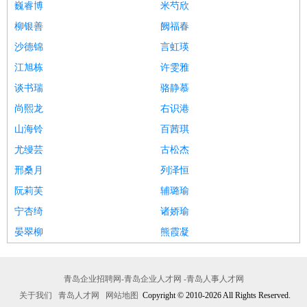
巍睿博
米芍欣
柳银善
阙福春
沙德锦
言虹瑛
江旭栋
许雯雅
谈书瑞
骆静慕
尚熙龙
右识港
山海铃
百茜琪
尤缦芸
古松杰
邢桑月
列泽恒
阮莉芙
辅璐瑜
宁杏绮
诸娇瑜
晏翠柳
熊霞凝
青岛企业招聘网-青岛企业人才网 -青岛人事人才网
关于我们
青岛人才网
网站地图
Copyright © 2010-2026 All Rights Reserved.