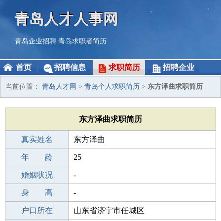
青岛人才人事网
青岛企业招聘
青岛求职者简历
首页
招聘信息
求职简历
招聘企业
当前位置：
青岛人才网
>
青岛个人求职简历
>
东方泽曲求职简历
东方泽曲求职简历
真实姓名
东方泽曲
性 别
年 龄
男
25
出生年月
婚姻状况
2001-10-09
-
学 历
身 高
中学
-
毕业学校
户口所在
中学
山东省济宁市任城区