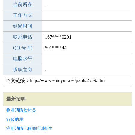
所学专业
当前所在
-
-
工作经验
工作方式
3
驾 照
到岗时间
无
期望月薪
联系电话
167****0201
手机号码
QQ 号 码
167****0201
591****44
微信号码
电脑水平
167****0201
外语水平
求职意向
-
本文链接：http://www.eniuyun.net/jianli/2559.html
最新招聘
物业消防监控员
行政助理
注册消防工程师培训招生