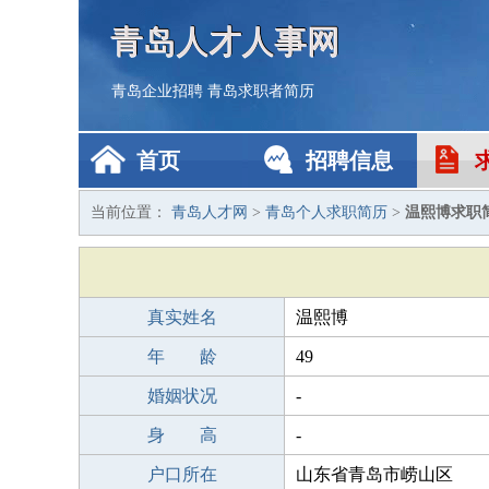
青岛人才人事网
青岛企业招聘
青岛求职者简历
首页
招聘信息
当前位置：
青岛人才网
>
青岛个人求职简历
>
温熙博求职
真实姓名
温熙博
年 龄
49
婚姻状况
-
身 高
-
户口所在
山东省青岛市崂山区