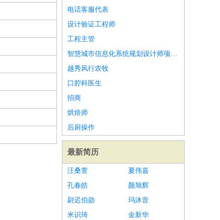
电话客服代表
设计验证工程师
工程主管
智慧城市信息化系统规划设计师项目经理
越秀风行农牧
口腔科医生
招商
烘焙师
后厨操作
最新简历
汪桑萱
夏伟嘉
孔春皓
颜旭辉
尉迟伯勋
玛沐音
米识琦
金新华